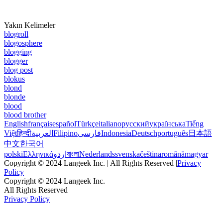
Yakın Kelimeler
blogroll
blogosphere
blogging
blogger
blog post
blokus
blond
blonde
blood
blood brother
English
français
español
Türkçe
italiano
русский
українська
Tiếng
Việt
हिन्दी
العربية
Filipino
فارسی
Indonesia
Deutsch
português
日本語
中文
한국어
polski
Ελληνικά
اردو
বাংলা
Nederlands
svenska
čeština
română
magyar
Copyright © 2024 Langeek Inc. | All Rights Reserved |
Privacy
Policy
Copyright © 2024 Langeek Inc.
All Rights Reserved
Privacy Policy