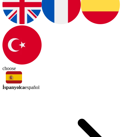
choose
İspanyolca
español