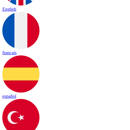
English
français
español