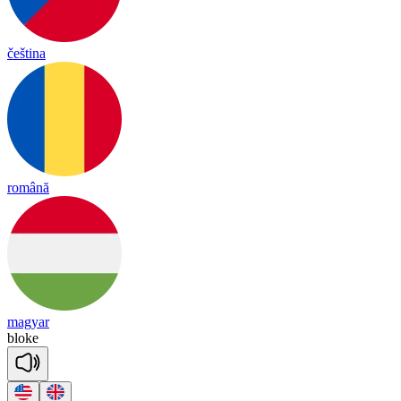
čeština
română
magyar
bloke