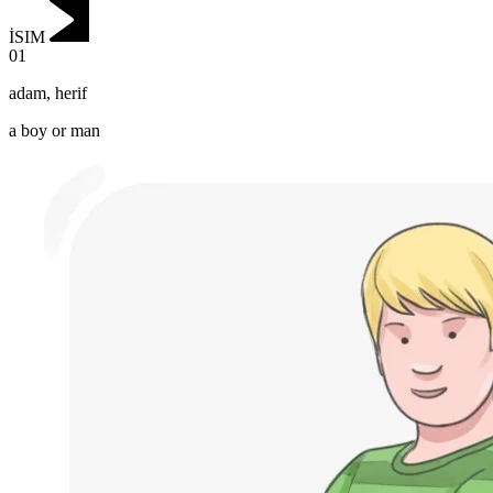
İSIM
01
adam
,
herif
a boy or man