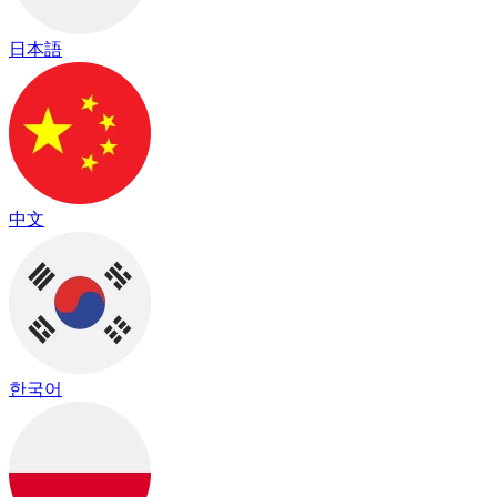
日本語
中文
한국어