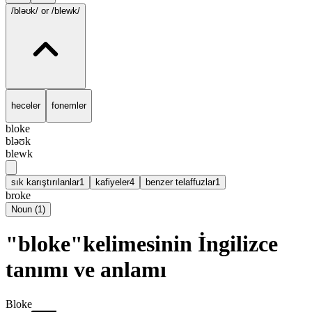
/bləʊk/
or /blewk/
heceler
fonemler
bloke
bləʊk
blewk
sık karıştırılanlar
1
kafiyeler
4
benzer telaffuzlar
1
broke
Noun
(
1
)
"bloke"kelimesinin İngilizce
tanımı ve anlamı
Bloke