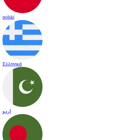
polski
Ελληνικά
اردو