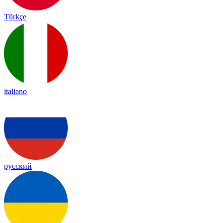
Türkçe
italiano
русский