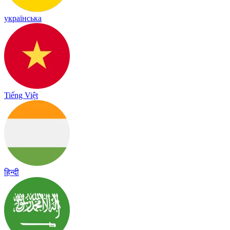
українська
Tiếng Việt
हिन्दी