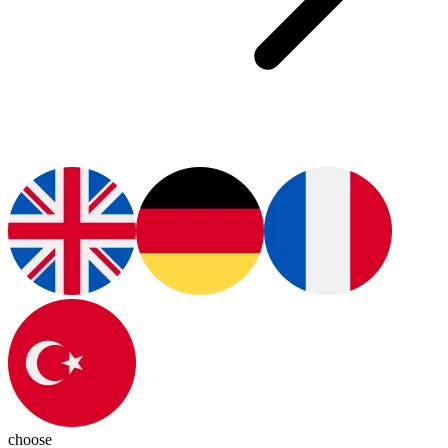
choose