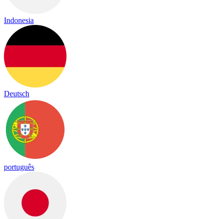
Indonesia
Deutsch
português