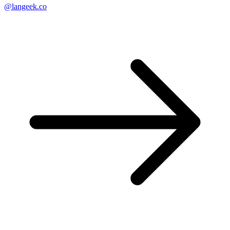
@langeek.co