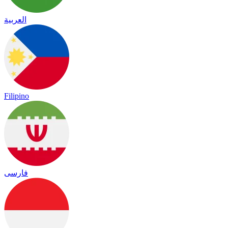
العربية
Filipino
فارسی