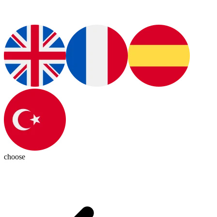
choose