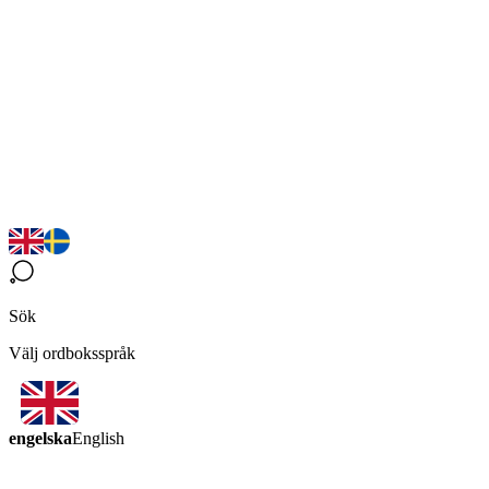
Sök
Välj ordboksspråk
engelska
English