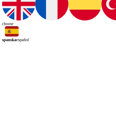
choose
spanska
español