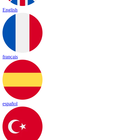
English
français
español