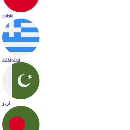
polski
Ελληνικά
اردو