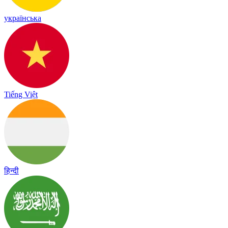
українська
Tiếng Việt
हिन्दी