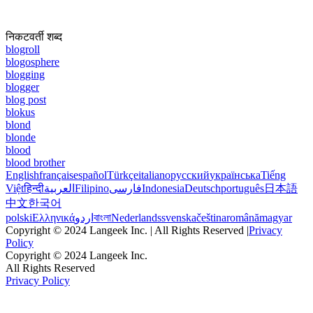
निकटवर्ती शब्द
blogroll
blogosphere
blogging
blogger
blog post
blokus
blond
blonde
blood
blood brother
English
français
español
Türkçe
italiano
русский
українська
Tiếng
Việt
हिन्दी
العربية
Filipino
فارسی
Indonesia
Deutsch
português
日本語
中文
한국어
polski
Ελληνικά
اردو
বাংলা
Nederlands
svenska
čeština
română
magyar
Copyright © 2024 Langeek Inc. | All Rights Reserved |
Privacy
Policy
Copyright © 2024 Langeek Inc.
All Rights Reserved
Privacy Policy