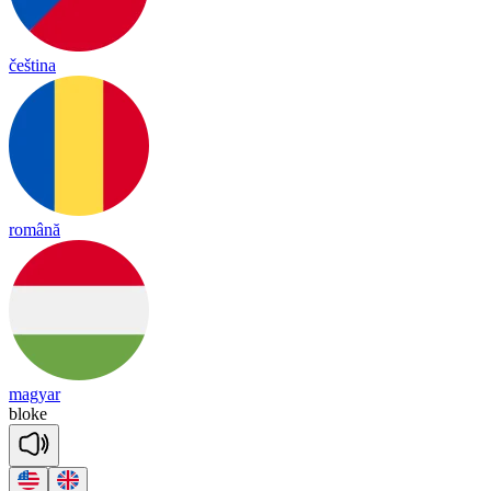
čeština
română
magyar
bloke