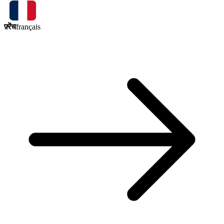
फ़्रेंच
français