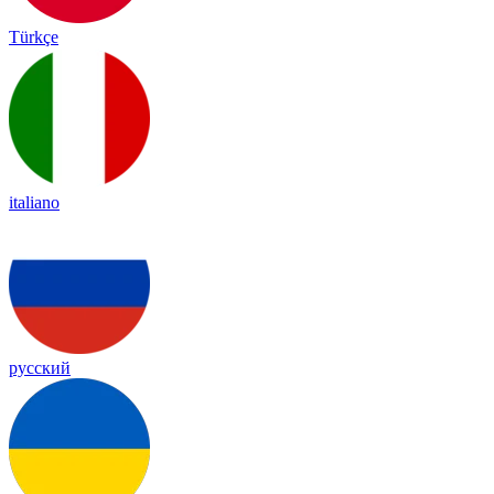
Türkçe
italiano
русский