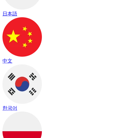
日本語
中文
한국어