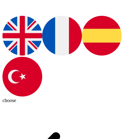
choose