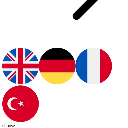
choose