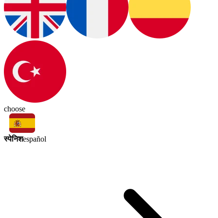
choose
स्पेनिश
español