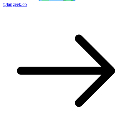
@langeek.co