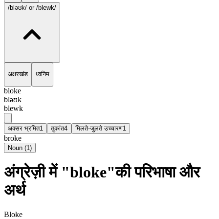
/bləʊk/
or /blewk/
अक्षरखंड
ध्वनिम
bloke
bləʊk
blewk
अक्सर भ्रमित
1
तुकांत
4
मिलते-जुलते उच्चारण
1
broke
Noun
(
1
)
अंग्रेज़ी में "bloke"की परिभाषा और
अर्थ
Bloke