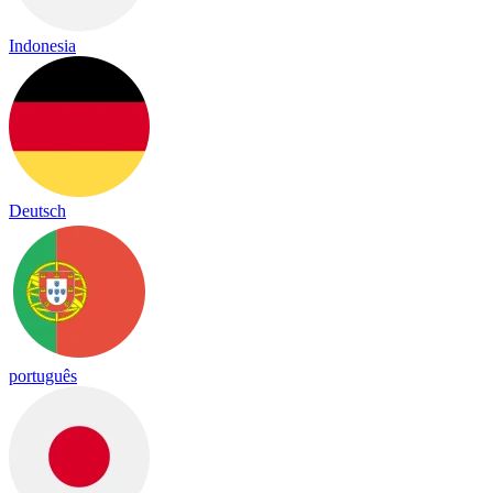
Indonesia
Deutsch
português