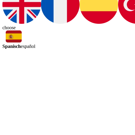
choose
Spanisch
español