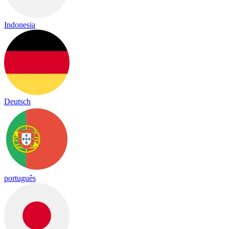
Indonesia
Deutsch
português