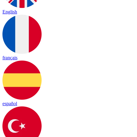
English
français
español