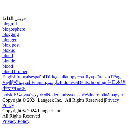
قریبی الفاظ
blogroll
blogosphere
blogging
blogger
blog post
blokus
blond
blonde
blood
blood brother
English
français
español
Türkçe
italiano
русский
українська
Tiếng
Việt
हिन्दी
العربية
Filipino
فارسی
Indonesia
Deutsch
português
日本語
中文
한국어
polski
Ελληνικά
اردو
বাংলা
Nederlands
svenska
čeština
română
magyar
Copyright © 2024 Langeek Inc. | All Rights Reserved |
Privacy
Policy
Copyright © 2024 Langeek Inc.
All Rights Reserved
Privacy Policy