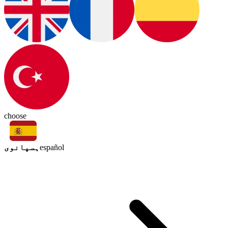
choose
ہسپانوی
español