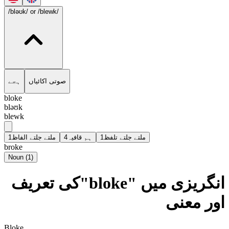
/bləʊk/
or /blewk/
صوتی اکائیاں
ہجے
bloke
bləʊk
blewk
1
ملتے جلتے الفاظ
4
ہم قافیہ
1
ملتے جلتے تلفظ
broke
Noun
(
1
)
انگریزی میں "bloke"کی تعریف
اور معنی
Bloke