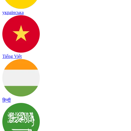
українська
Tiếng Việt
हिन्दी