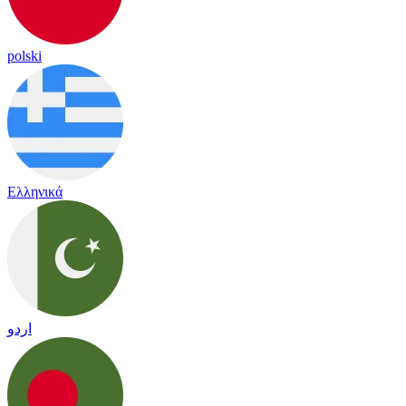
polski
Ελληνικά
اردو