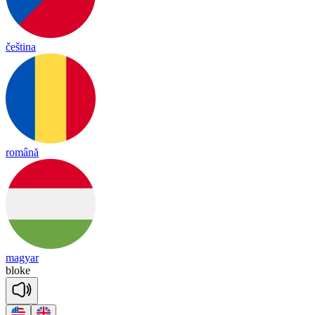
čeština
română
magyar
bloke