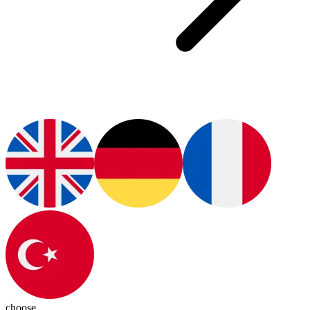
choose