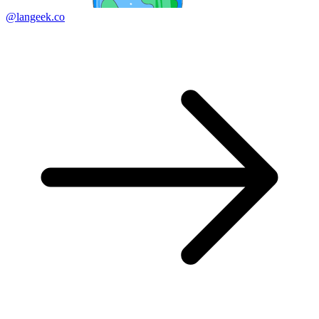
@langeek.co