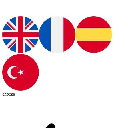
choose