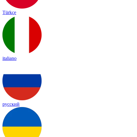
Türkçe
italiano
русский