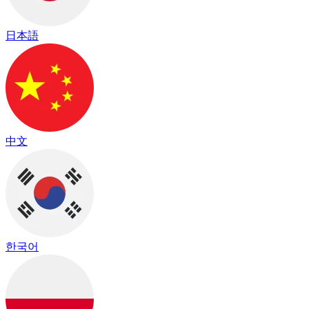
日本語
中文
한국어