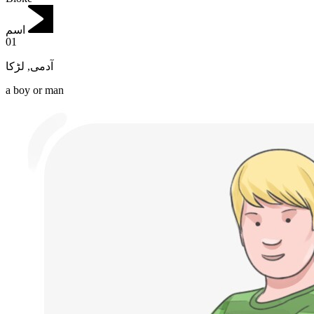
اسم
01
لڑکا
,
آدمی
a boy or man