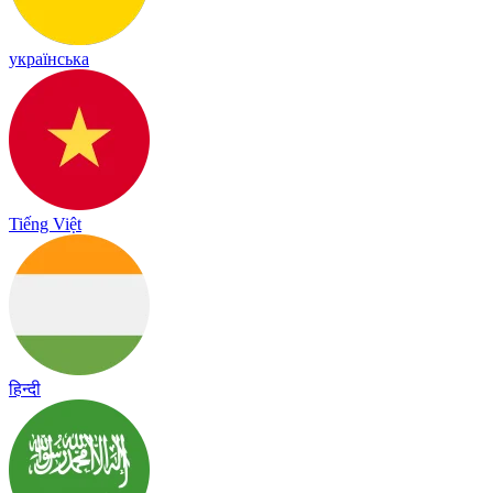
українська
Tiếng Việt
हिन्दी