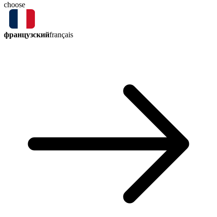
choose
французский
français