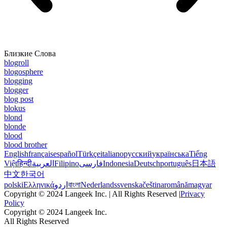
Близкие Слова
blogroll
blogosphere
blogging
blogger
blog post
blokus
blond
blonde
blood
blood brother
English
français
español
Türkçe
italiano
русский
українська
Tiếng
Việt
हिन्दी
العربية
Filipino
فارسی
Indonesia
Deutsch
português
日本語
中文
한국어
polski
Ελληνικά
اردو
বাংলা
Nederlands
svenska
čeština
română
magyar
Copyright © 2024 Langeek Inc. | All Rights Reserved |
Privacy
Policy
Copyright © 2024 Langeek Inc.
All Rights Reserved