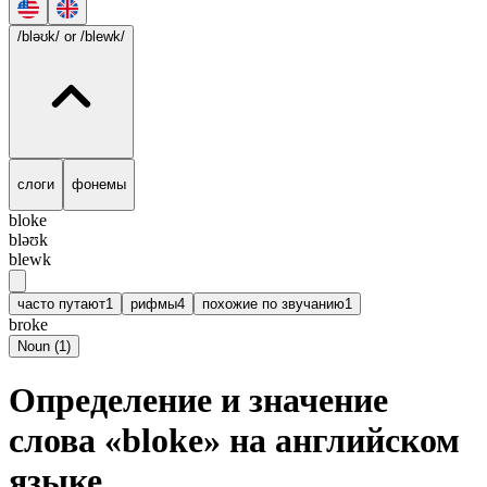
/bləʊk/
or /blewk/
слоги
фонемы
bloke
bləʊk
blewk
часто путают
1
рифмы
4
похожие по звучанию
1
broke
Noun
(
1
)
Определение и значение
слова «bloke» на английском
языке