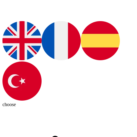
choose