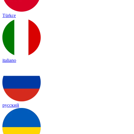
Türkçe
italiano
русский