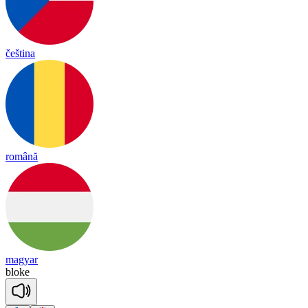
čeština
română
magyar
bloke