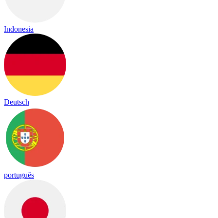
Indonesia
Deutsch
português