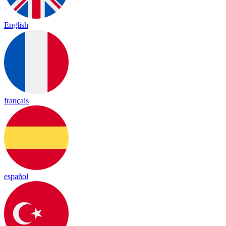
English
français
español