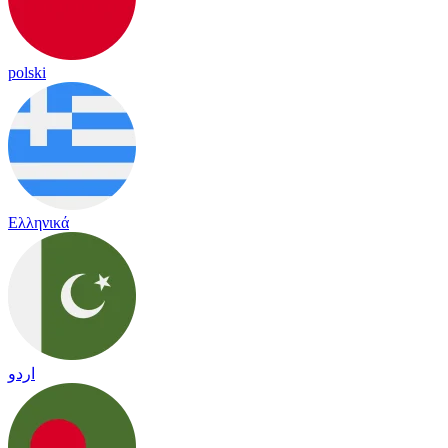
polski
Ελληνικά
اردو