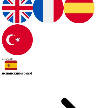
choose
испанский
español