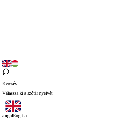
Keresés
Válassza ki a szótár nyelvét
angol
English