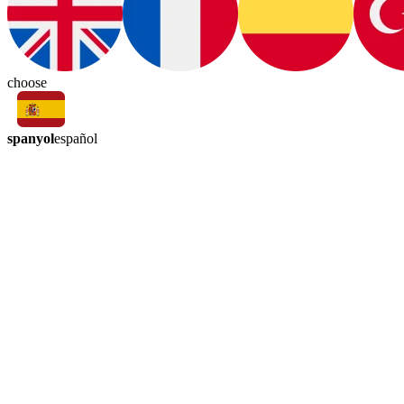
choose
spanyol
español