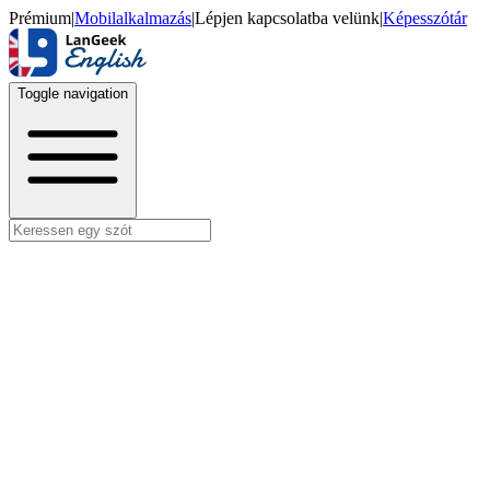
Prémium
|
Mobilalkalmazás
|
Lépjen kapcsolatba velünk
|
Képesszótár
Toggle navigation