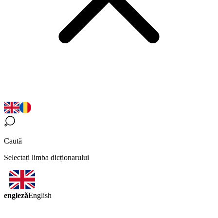
Caută
Selectați limba dicționarului
engleză
English