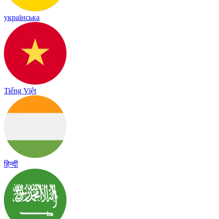
українська
Tiếng Việt
हिन्दी