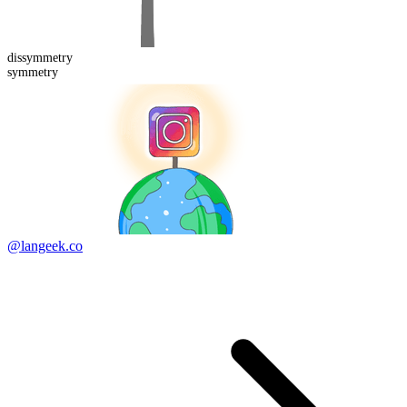
dis
symmetry
symmetry
@langeek.co