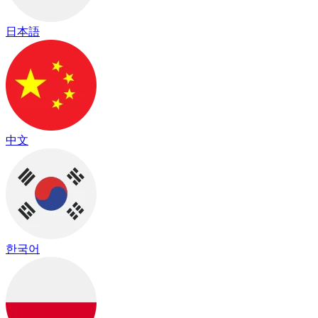
日本語
中文
한국어