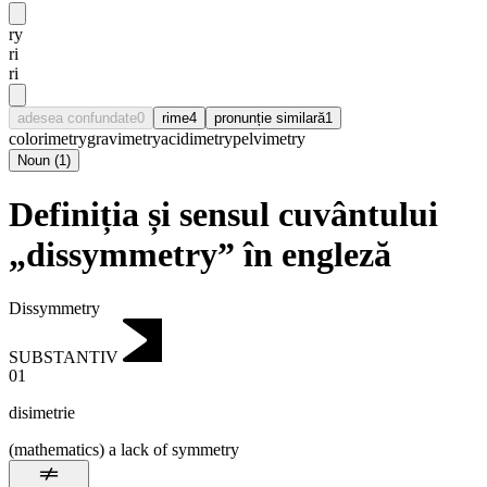
ry
ri
ri
adesea confundate
0
rime
4
pronunție similară
1
colorimetry
gravimetry
acidimetry
pelvimetry
Noun
(
1
)
Definiția și sensul cuvântului
„dissymmetry” în engleză
Dissymmetry
SUBSTANTIV
01
disimetrie
(mathematics) a lack of symmetry