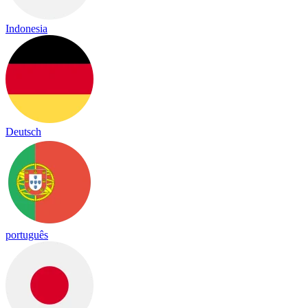
Indonesia
Deutsch
português