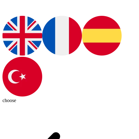
choose