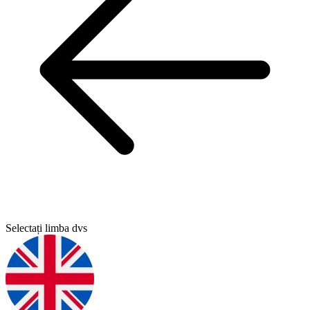
Selectați limba dvs