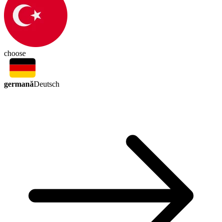
choose
germană
Deutsch