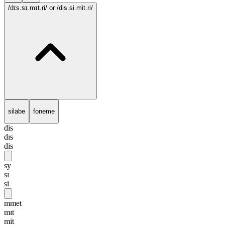
/dɪs.sɪ.mɪt.ri/
or /dis.si.mit.ri/
silabe
foneme
dis
dɪs
dis
sy
sɪ
si
mmet
mɪt
mit