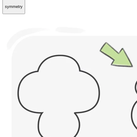
symmetry