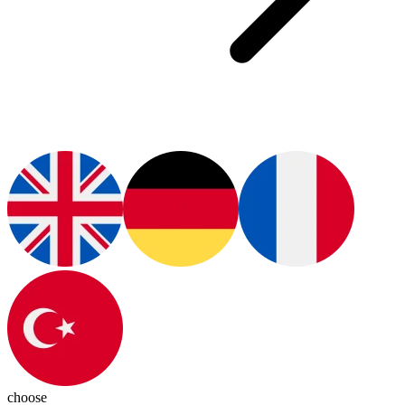
choose