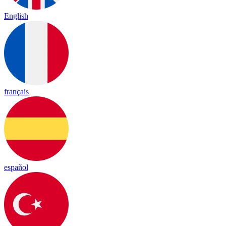
English
français
español