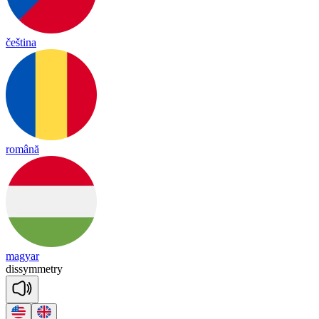
čeština
română
magyar
dis
sy
mmet
ry