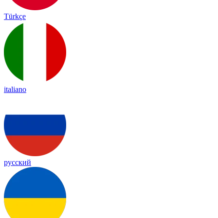
Türkçe
italiano
русский