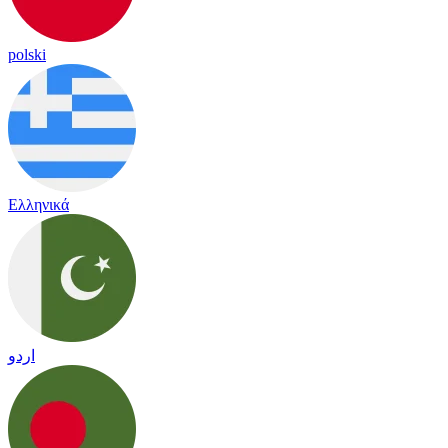
polski
Ελληνικά
اردو