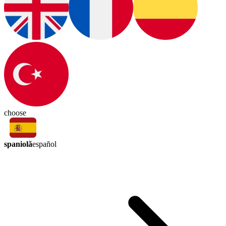
choose
spaniolă
español