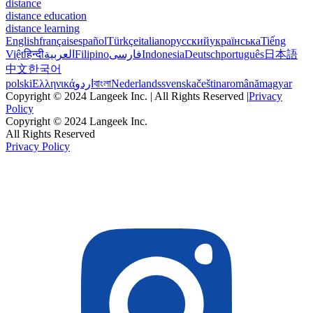
distance
distance education
distance learning
English
français
español
Türkçe
italiano
русский
українська
Tiếng
Việt
हिन्दी
العربية
Filipino
فارسی
Indonesia
Deutsch
português
日本語
中文
한국어
polski
Ελληνικά
اردو
বাংলা
Nederlands
svenska
čeština
română
magyar
Copyright © 2024 Langeek Inc. | All Rights Reserved |
Privacy
Policy
Copyright © 2024 Langeek Inc.
All Rights Reserved
Privacy Policy