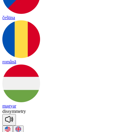
čeština
română
magyar
dis
sy
mmet
ry