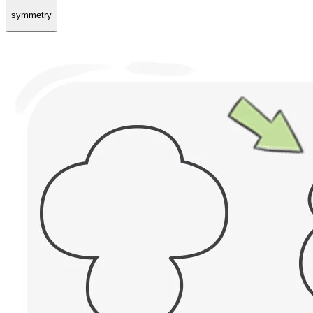
symmetry