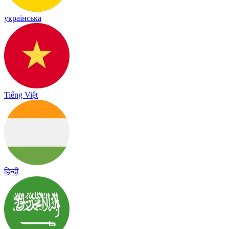
українська
Tiếng Việt
हिन्दी