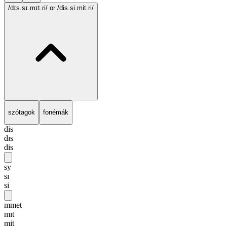
/dɪs.sɪ.mɪt.ri/
or /dis.si.mit.ri/
szótagok
fonémák
dis
dɪs
dis
sy
sɪ
si
mmet
mɪt
mit