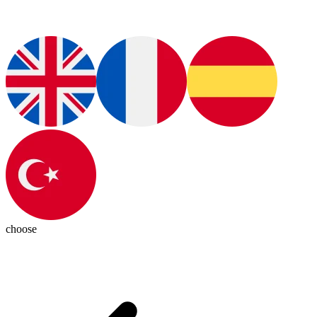
choose