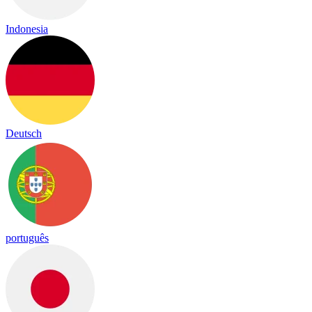
Indonesia
Deutsch
português