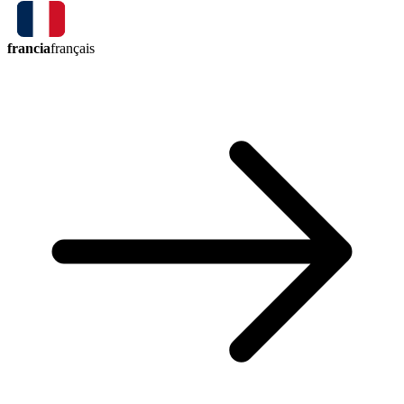
francia
français