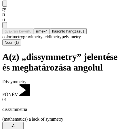
ry
ri
ri
gyakran kevert
0
rímek
4
hasonló hangzású
1
colorimetry
gravimetry
acidimetry
pelvimetry
Noun
(
1
)
A(z) „dissymmetry” jelentése
és meghatározása angolul
Dissymmetry
FŐNÉV
01
disszimmetria
(mathematics) a lack of symmetry