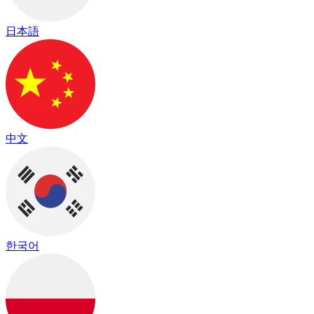
日本語
中文
한국어