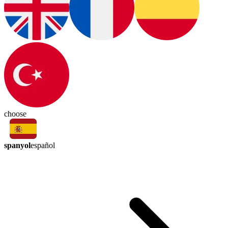
choose
spanyol
español