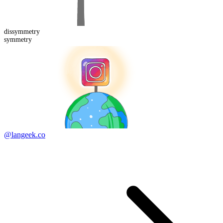
dis
symmetry
symmetry
@langeek.co