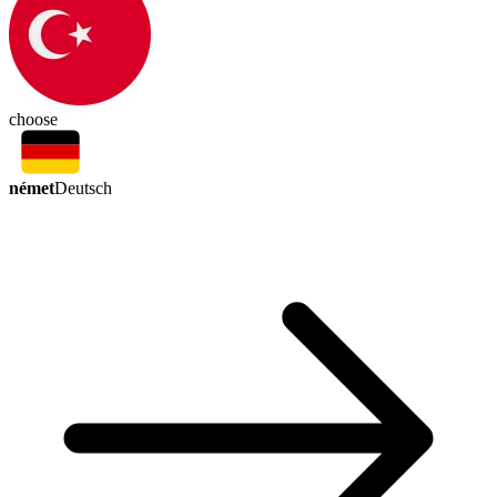
choose
német
Deutsch