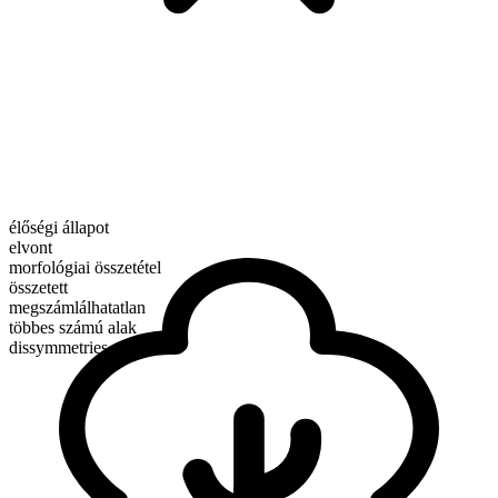
élőségi állapot
elvont
morfológiai összetétel
összetett
megszámlálhatatlan
többes számú alak
dissymmetries