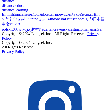
distance
distance education
distance learning
English
français
español
Türkçe
italiano
русский
українська
Tiếng
Việt
हिन्दी
العربية
Filipino
فارسی
Indonesia
Deutsch
português
日本語
中文
한국어
polski
Ελληνικά
اردو
বাংলা
Nederlands
svenska
čeština
română
magyar
Copyright © 2024 Langeek Inc. | All Rights Reserved |
Privacy
Policy
Copyright © 2024 Langeek Inc.
All Rights Reserved
Privacy Policy