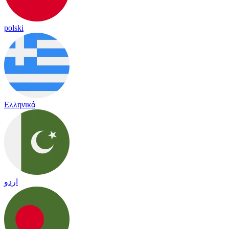
polski
Ελληνικά
اردو