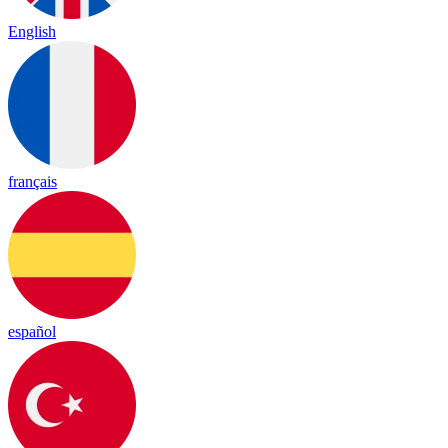
English
français
español