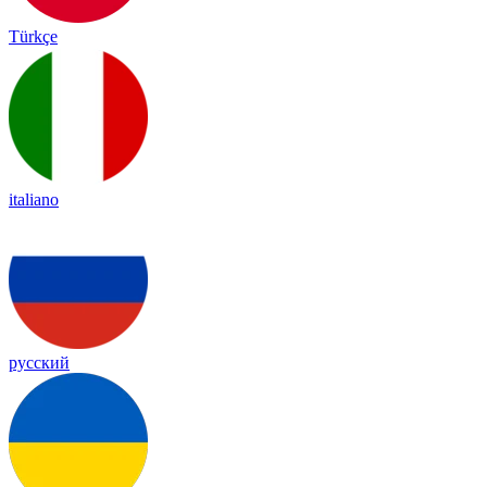
Türkçe
italiano
русский