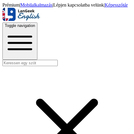
Prémium
|
Mobilalkalmazás
|
Lépjen kapcsolatba velünk
|
Képesszótár
Toggle navigation