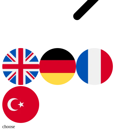
choose