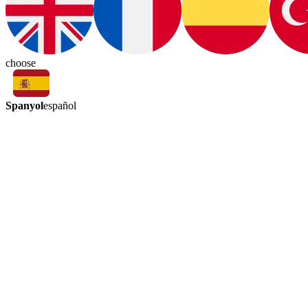
choose
Spanyol
español