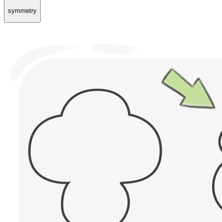
symmetry