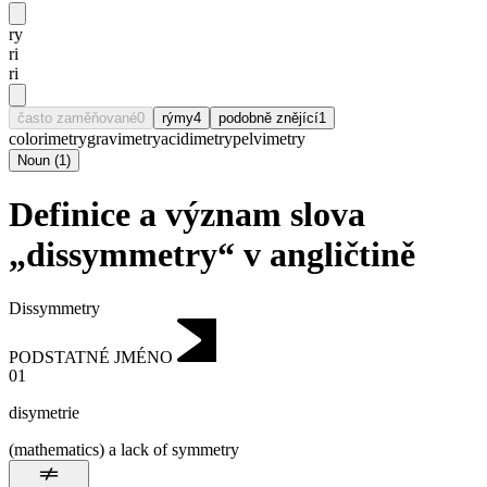
ry
ri
ri
často zaměňované
0
rýmy
4
podobně znějící
1
colorimetry
gravimetry
acidimetry
pelvimetry
Noun
(
1
)
Definice a význam slova
„dissymmetry“ v angličtině
Dissymmetry
PODSTATNÉ JMÉNO
01
disymetrie
(mathematics) a lack of symmetry