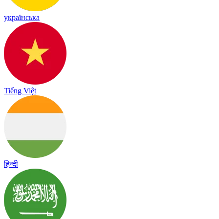
українська
Tiếng Việt
हिन्दी