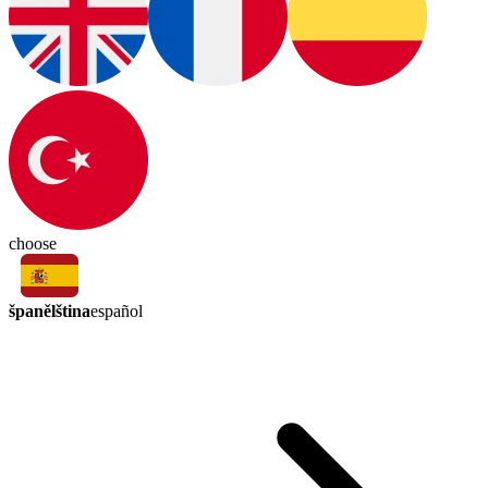
choose
španělština
español