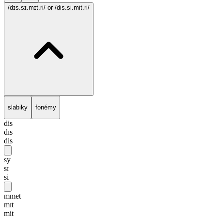
/dɪs.sɪ.mɪt.ri/
or /dis.si.mit.ri/
slabiky
fonémy
dis
dɪs
dis
sy
sɪ
si
mmet
mɪt
mit