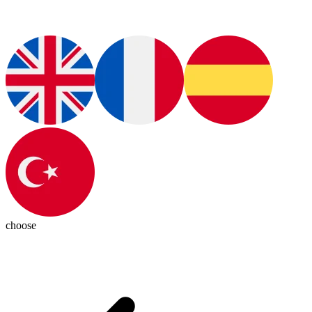
choose