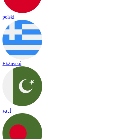
polski
Ελληνικά
اردو