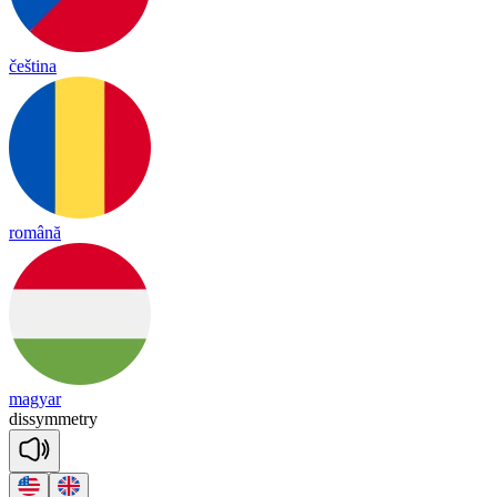
čeština
română
magyar
dis
sy
mmet
ry