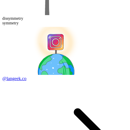
dis
symmetry
symmetry
@langeek.co