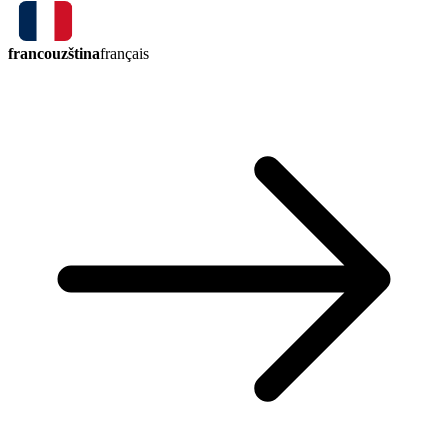
francouzština
français