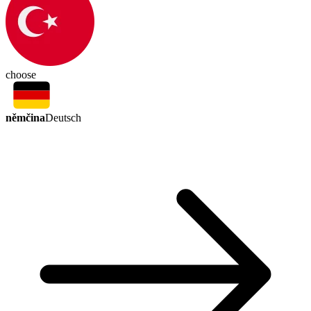
choose
němčina
Deutsch