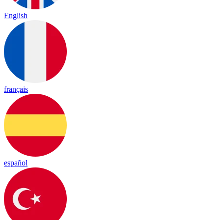
English
français
español