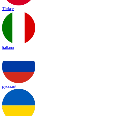
Türkçe
italiano
русский