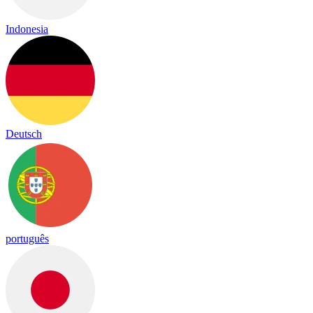
Indonesia
Deutsch
português