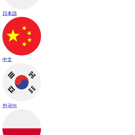
日本語
中文
한국어