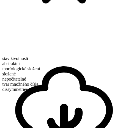
stav životnosti
abstraktní
morfologické složení
složené
nepočitatelné
tvar množného čísla
dissymmetries