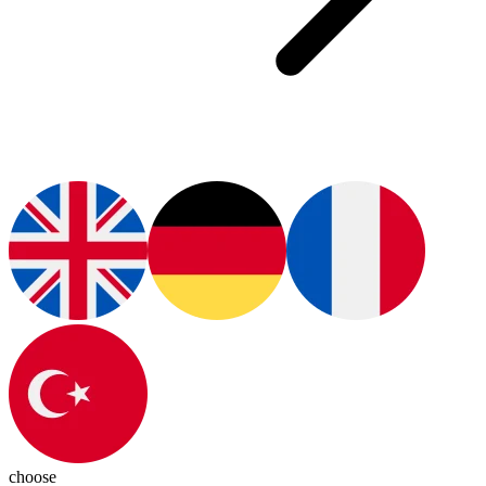
choose