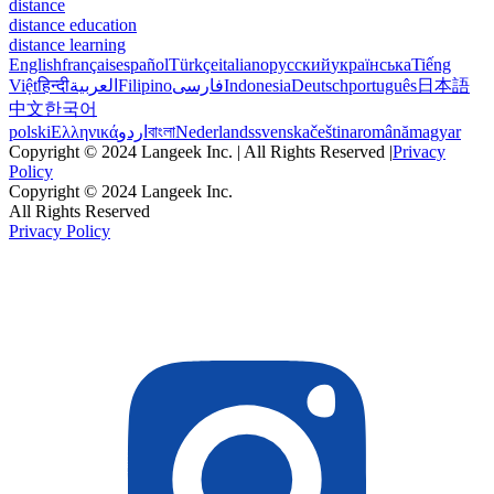
distance
distance education
distance learning
English
français
español
Türkçe
italiano
русский
українська
Tiếng
Việt
हिन्दी
العربية
Filipino
فارسی
Indonesia
Deutsch
português
日本語
中文
한국어
polski
Ελληνικά
اردو
বাংলা
Nederlands
svenska
čeština
română
magyar
Copyright © 2024 Langeek Inc. | All Rights Reserved |
Privacy
Policy
Copyright © 2024 Langeek Inc.
All Rights Reserved
Privacy Policy