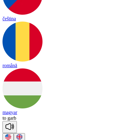
čeština
română
magyar
to
garb