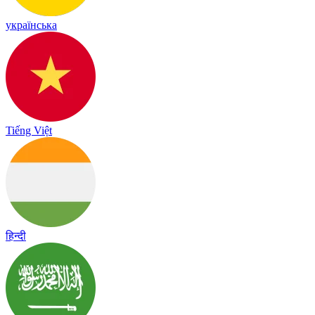
українська
Tiếng Việt
हिन्दी