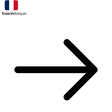
francês
français