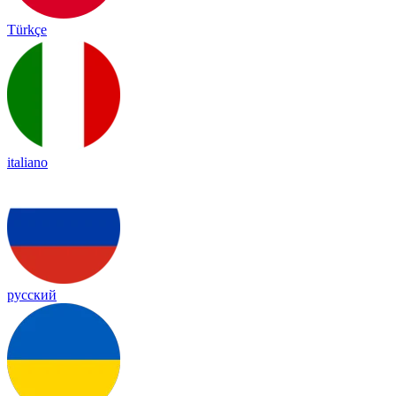
Türkçe
italiano
русский