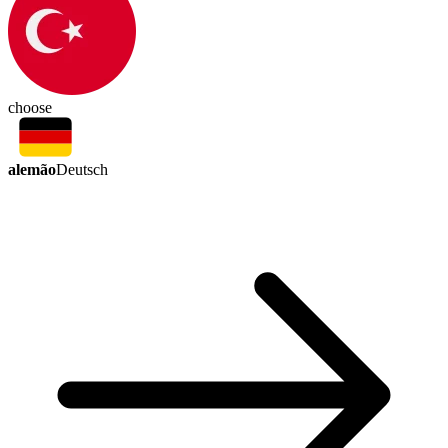
choose
alemão
Deutsch