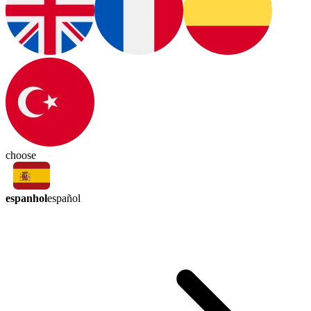
choose
espanhol
español