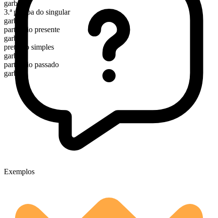
garb
3.ª pessoa do singular
garbs
particípio presente
garbing
pretérito simples
garbed
particípio passado
garbed
Exemplos