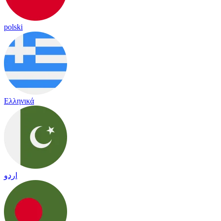
polski
Ελληνικά
اردو