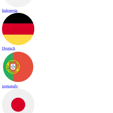
Indonesia
Deutsch
português