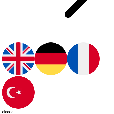
choose