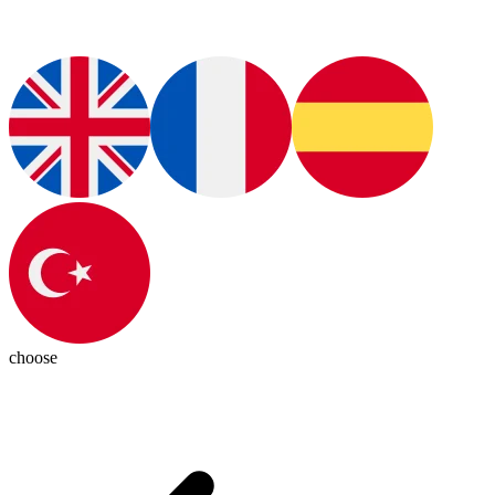
choose