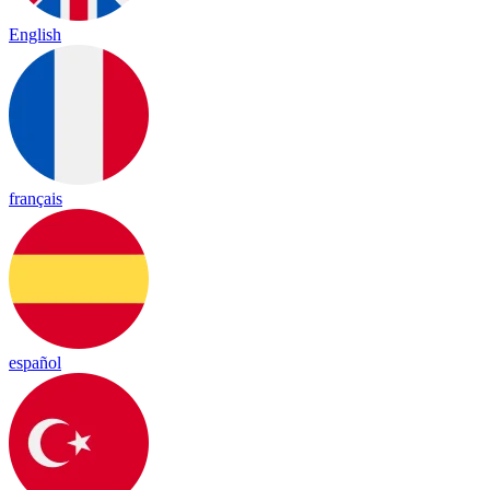
English
français
español