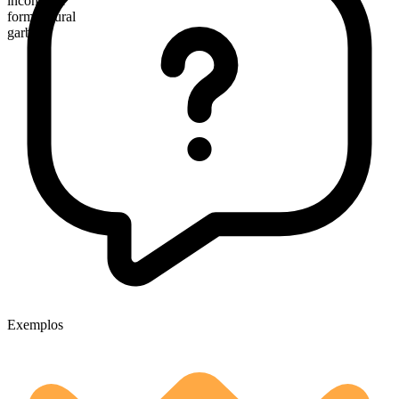
incontável
forma plural
garbs
Exemplos