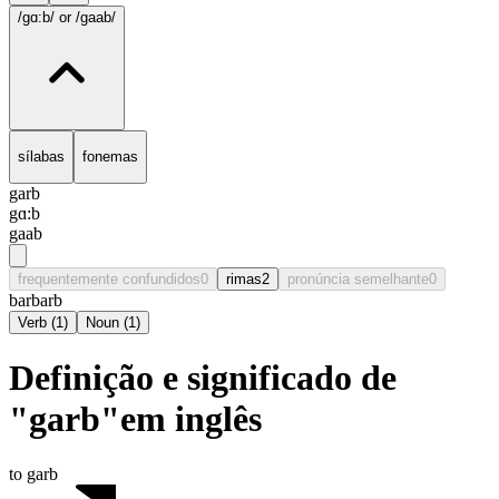
/gɑ:b/
or /gaab/
sílabas
fonemas
garb
gɑ:b
gaab
frequentemente confundidos
0
rimas
2
pronúncia semelhante
0
barb
arb
Verb
(
1
)
Noun
(
1
)
Definição e significado de
"garb"em inglês
to garb