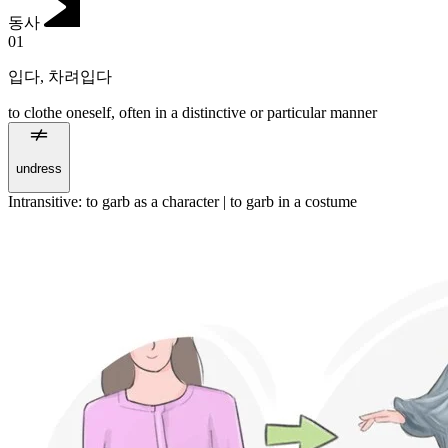
동사
01
입다
,
차려입다
to clothe oneself, often in a distinctive or particular manner
undress
Intransitive
:
to garb
as a character |
to garb
in a costume