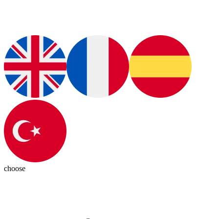
choose