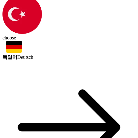
choose
독일어
Deutsch