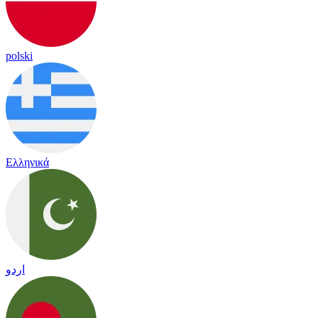
polski
Ελληνικά
اردو