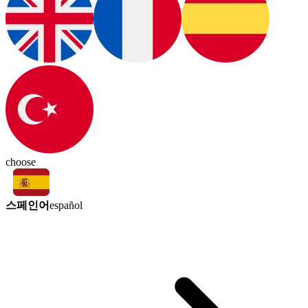
choose
스페인어
español