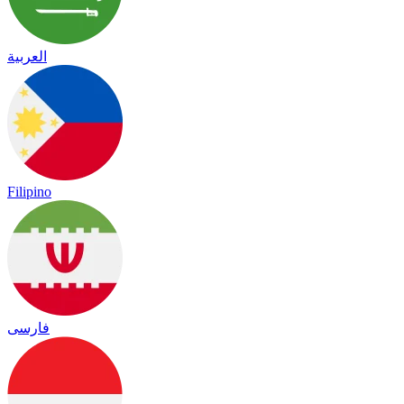
العربية
Filipino
فارسی