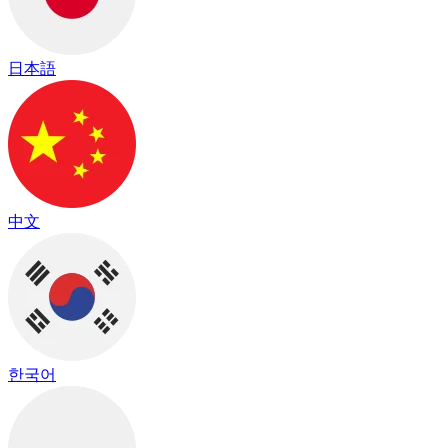
日本語
中文
한국어