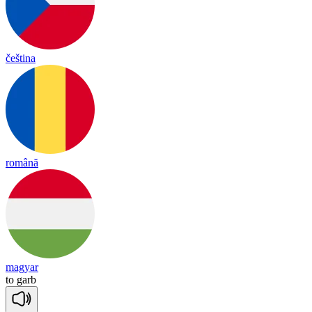
čeština
română
magyar
to
garb