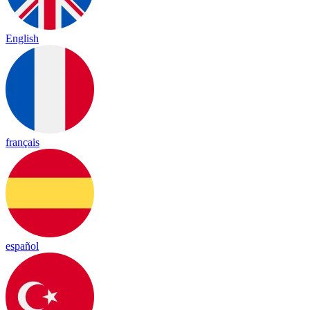
English
français
español