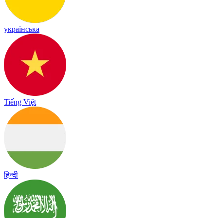
українська
Tiếng Việt
हिन्दी