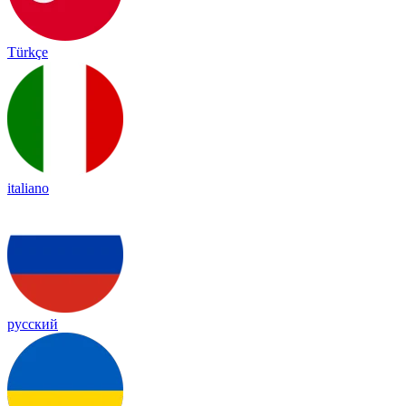
Türkçe
italiano
русский