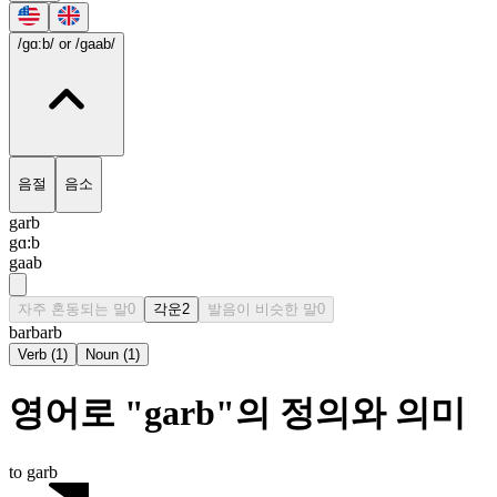
/gɑ:b/
or /gaab/
음절
음소
garb
gɑ:b
gaab
자주 혼동되는 말
0
각운
2
발음이 비슷한 말
0
barb
arb
Verb
(
1
)
Noun
(
1
)
영어로 "garb"의 정의와 의미
to garb