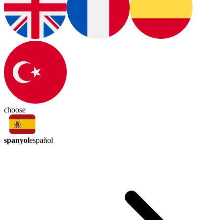
choose
spanyol
español