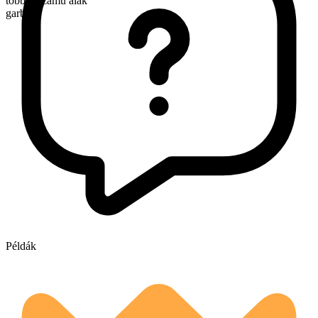
többes számú alak
garbs
Példák