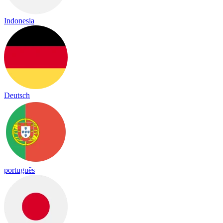
Indonesia
Deutsch
português