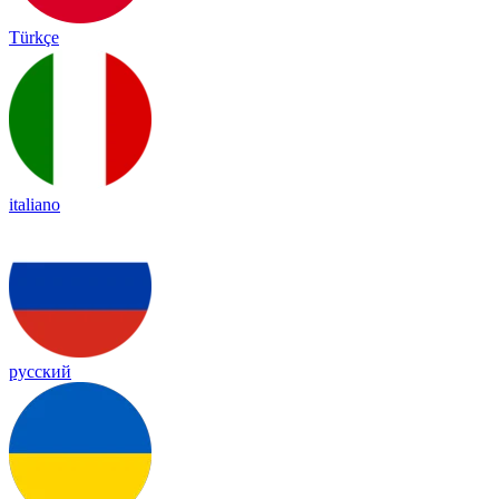
Türkçe
italiano
русский