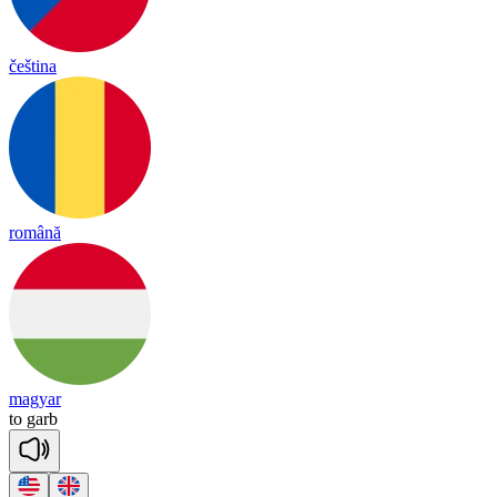
čeština
română
magyar
to
garb