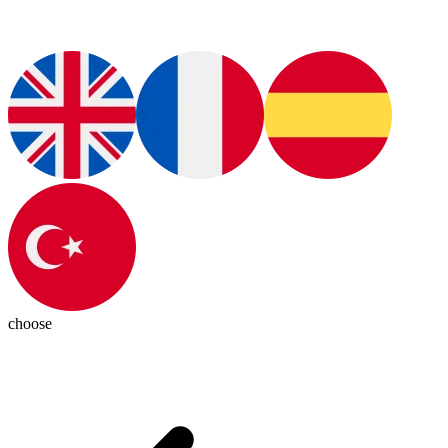
choose