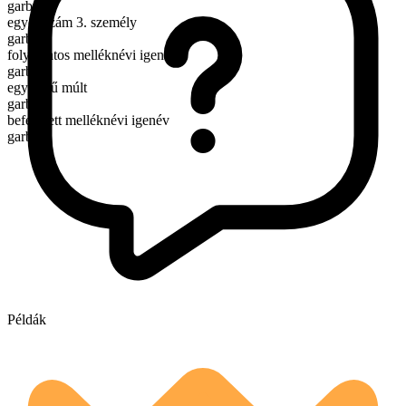
garb
egyes szám 3. személy
garbs
folyamatos melléknévi igenév
garbing
egyszerű múlt
garbed
befejezett melléknévi igenév
garbed
Példák