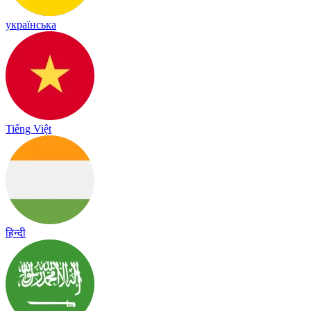
українська
Tiếng Việt
हिन्दी