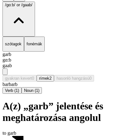
/gɑ:b/
or /gaab/
szótagok
fonémák
garb
gɑ:b
gaab
gyakran kevert
0
rímek
2
hasonló hangzású
0
barb
arb
Verb
(
1
)
Noun
(
1
)
A(z) „garb” jelentése és
meghatározása angolul
to garb