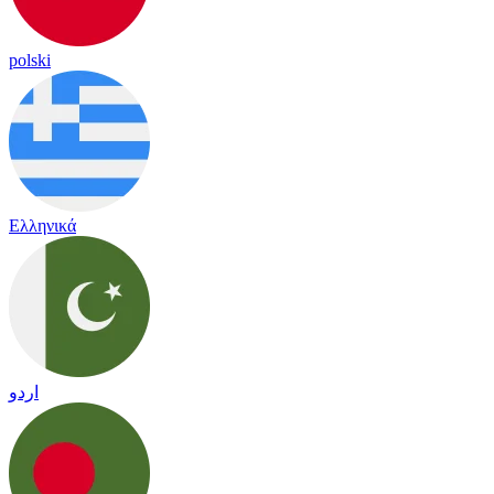
polski
Ελληνικά
اردو