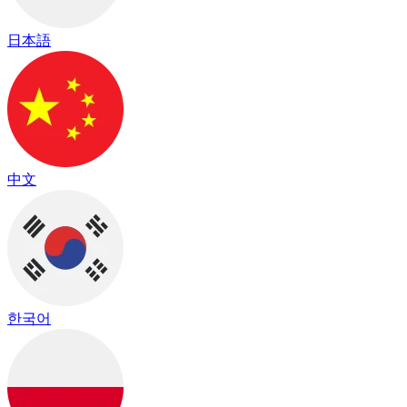
日本語
中文
한국어