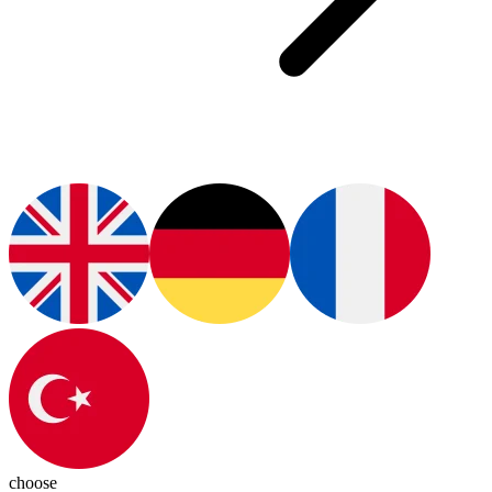
choose