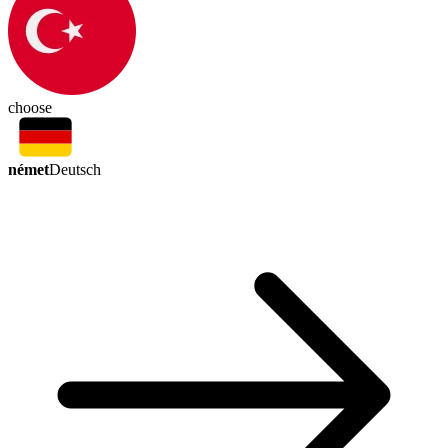
choose
német
Deutsch