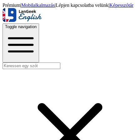
Prémium
|
Mobilalkalmazás
|
Lépjen kapcsolatba velünk
|
Képesszótár
Toggle navigation