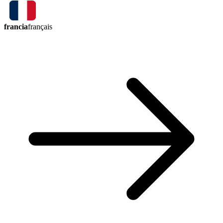
francia
français