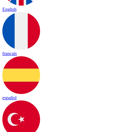
English
français
español