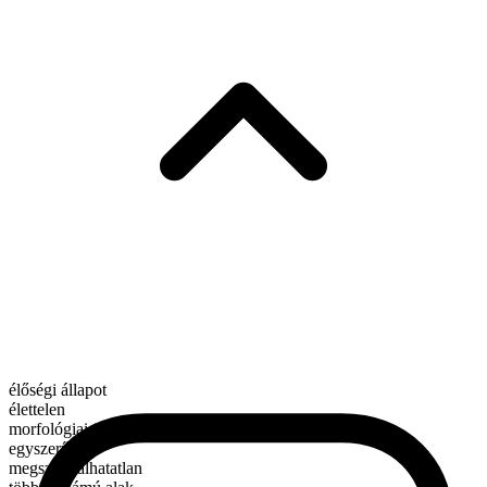
élőségi állapot
élettelen
morfológiai összetétel
egyszerű
megszámlálhatatlan