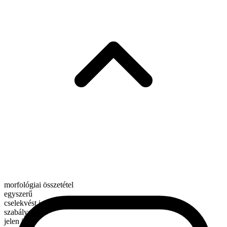
morfológiai összetétel
egyszerű
cselekvést jelentő ige
szabályos
jelen idő