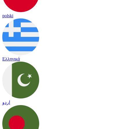
polski
Ελληνικά
اردو