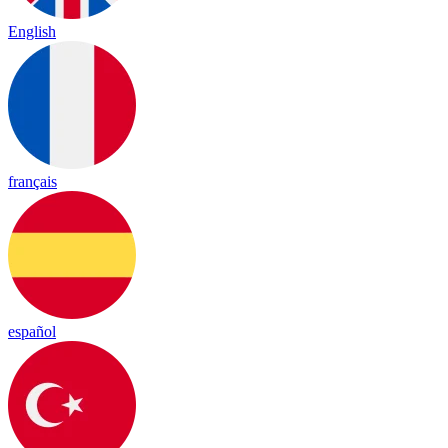
English
français
español