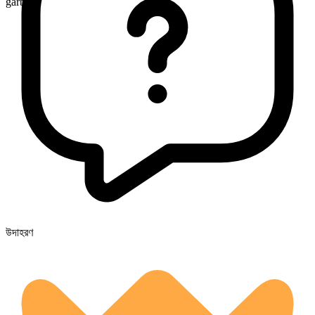
garbs
উদাহরণ