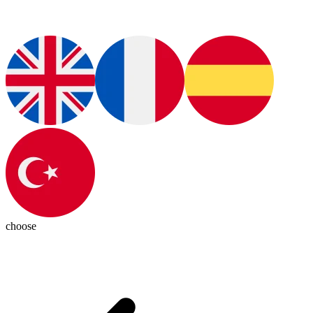
choose