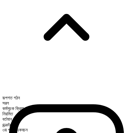
রূপগত গঠন
সরল
কর্মসূচক ক্রিয়া
নিয়মিত
বর্তমান কাল
garb
৩য় পুরুষ একবচন