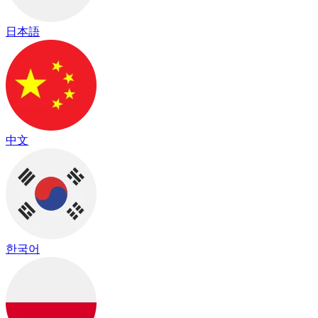
日本語
中文
한국어