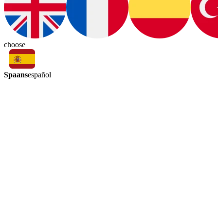
choose
Spaans
español