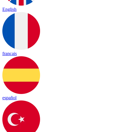
English
français
español