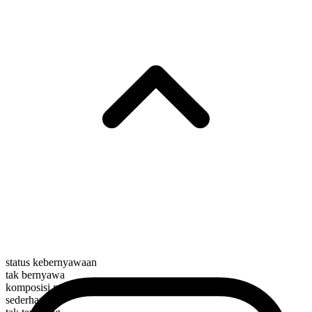
status kebernyawaan
tak bernyawa
komposisi morfologis
sederhana