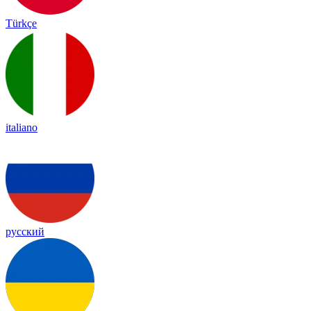
Türkçe
italiano
русский