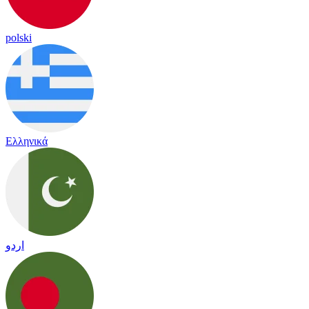
polski
Ελληνικά
اردو