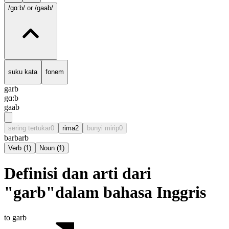
/gɑ:b/
or /gaab/
suku kata
fonem
garb
gɑ:b
gaab
sering tertukar
0
rima
2
bunyi mirip
0
barb
arb
Verb
(
1
)
Noun
(
1
)
Definisi dan arti dari
"garb"dalam bahasa Inggris
to garb