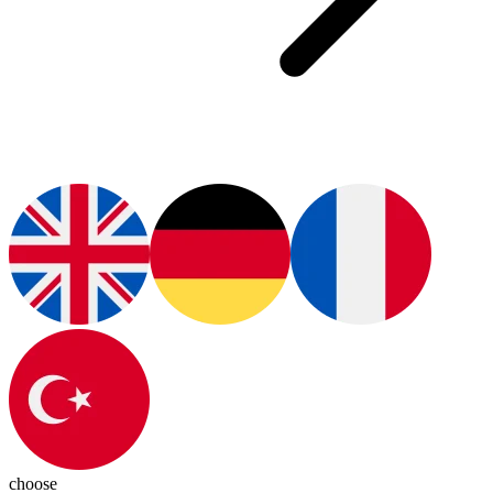
choose