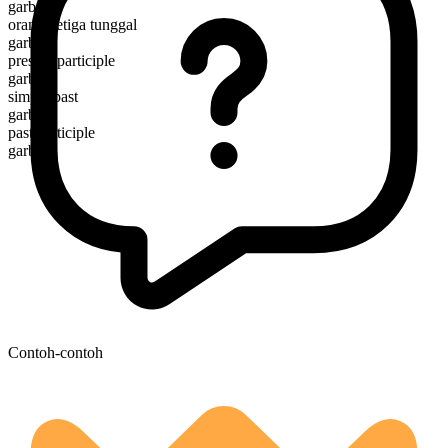
garb
orang ketiga tunggal
garbs
present participle
garbing
simple past
garbed
past participle
garbed
Contoh-contoh