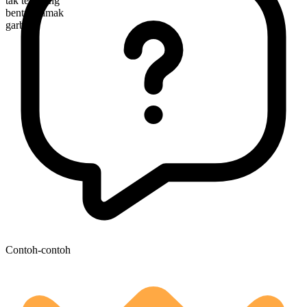
tak terhitung
bentuk jamak
garbs
Contoh-contoh