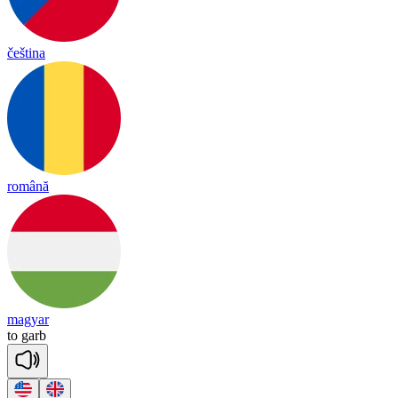
čeština
română
magyar
to
garb