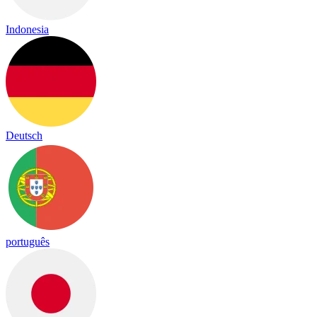
Indonesia
Deutsch
português