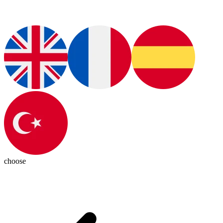
choose