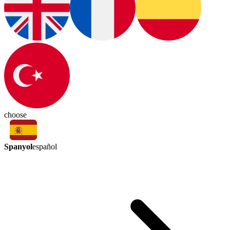
choose
Spanyol
español