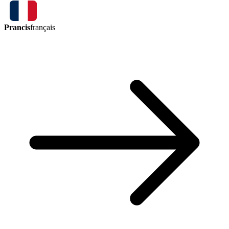
Prancis
français