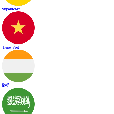
українська
Tiếng Việt
हिन्दी