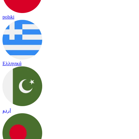
polski
Ελληνικά
اردو