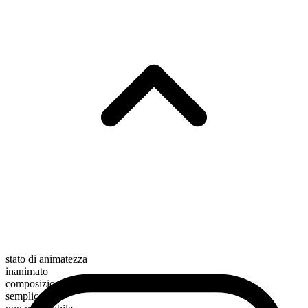
stato di animatezza
inanimato
composizione morfologica
semplice