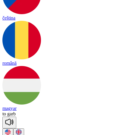
čeština
română
magyar
to
garb