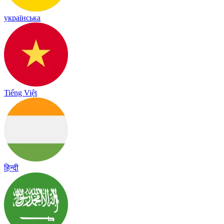
українська
Tiếng Việt
हिन्दी