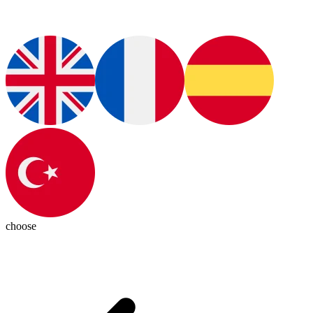
choose