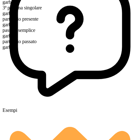
garb
3ª persona singolare
garbs
participio presente
garbing
passato semplice
garbed
participio passato
garbed
Esempi