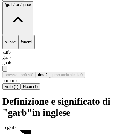
/gɑ:b/
or /gaab/
sillabe
fonemi
garb
gɑ:b
gaab
spesso confusi
0
rime
2
pronuncia simile
0
barb
arb
Verb
(
1
)
Noun
(
1
)
Definizione e significato di
"garb"in inglese
to garb