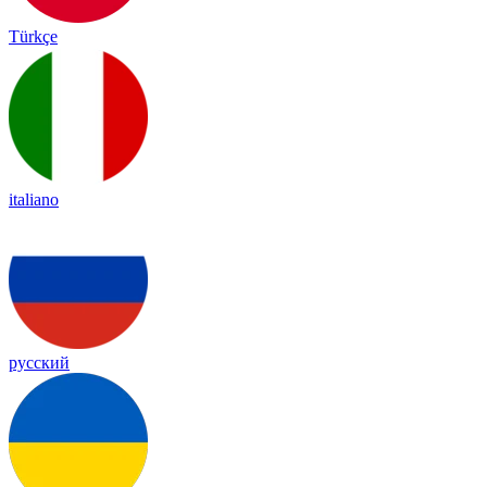
Türkçe
italiano
русский