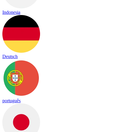
Indonesia
Deutsch
português