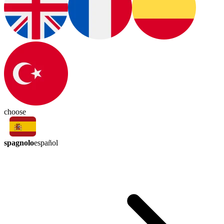
choose
spagnolo
español