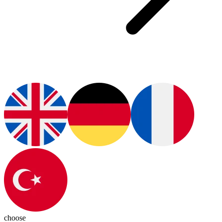
choose