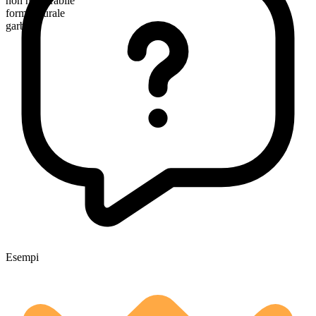
non numerabile
forma plurale
garbs
Esempi