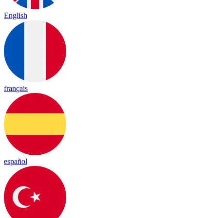
English
français
español