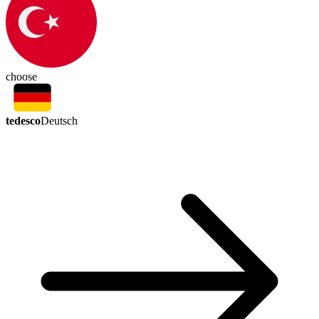
choose
tedesco
Deutsch