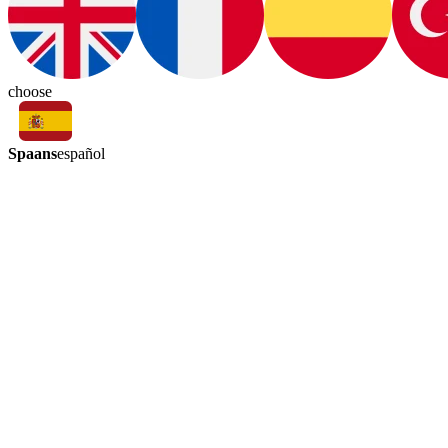
choose
Spaans
español