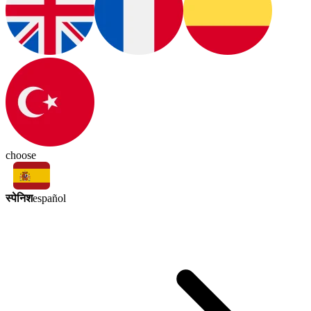
choose
स्पेनिश
español