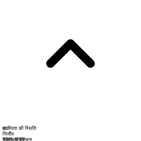
सजीवता की स्थिति
02
निर्जीव
गड्ढा
,
खड्ड
रूपात्मक संरचना