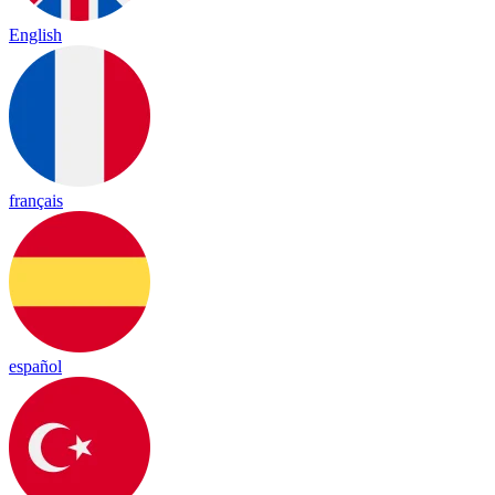
English
français
español