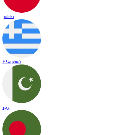
polski
Ελληνικά
اردو