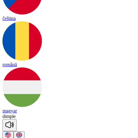
čeština
română
magyar
dim
ple