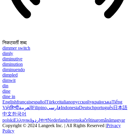
निकटवर्ती शब्द
dimmer switch
dimly
diminutive
diminution
diminuendo
dimpled
dimwit
din
dine
dine in
English
français
español
Türkçe
italiano
русский
українська
Tiếng
Việt
हिन्दी
العربية
Filipino
فارسی
Indonesia
Deutsch
português
日本語
中文
한국어
polski
Ελληνικά
اردو
বাংলা
Nederlands
svenska
čeština
română
magyar
Copyright © 2024 Langeek Inc. | All Rights Reserved |
Privacy
Policy