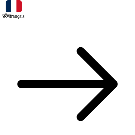
फ़्रेंच
français