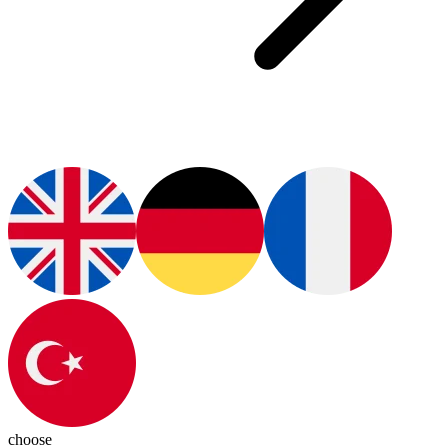
choose