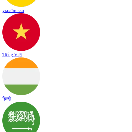
українська
Tiếng Việt
हिन्दी