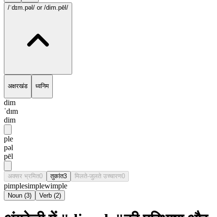
/ˈdɪm.pəl/
or /dim.pēl/
अक्षरखंड
ध्वनिम
dim
ˈdɪm
dim
ple
pəl
pēl
अक्सर भ्रमित
0
तुकांत
3
मिलते-जुलते उच्चारण
0
pimple
simple
wimple
Noun
(
3
)
Verb
(
2
)