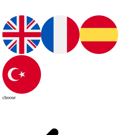
choose