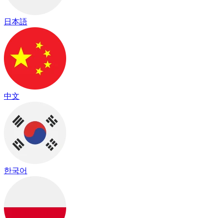
日本語
中文
한국어