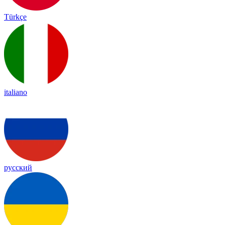
Türkçe
italiano
русский