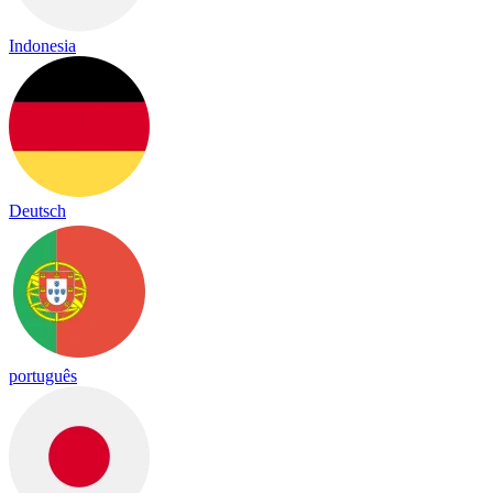
Indonesia
Deutsch
português