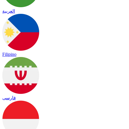
العربية
Filipino
فارسی