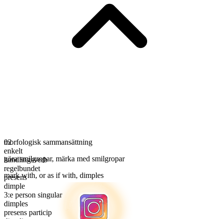
morfologisk sammansättning
02
enkelt
göra smilgropar
,
märka med smilgropar
handlingsverb
regelbundet
mark with, or as if with, dimples
presens
dimple
3:e person singular
dimples
presens particip