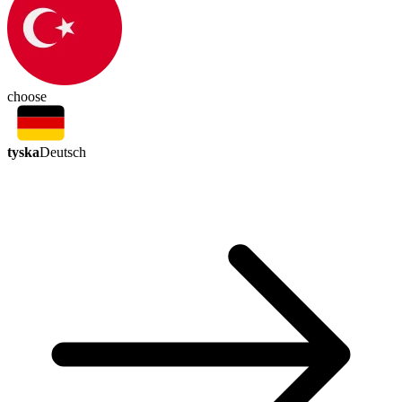
choose
tyska
Deutsch