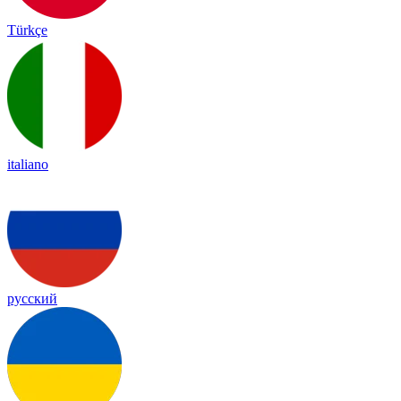
Türkçe
italiano
русский