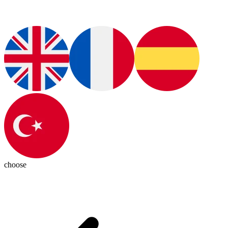
choose