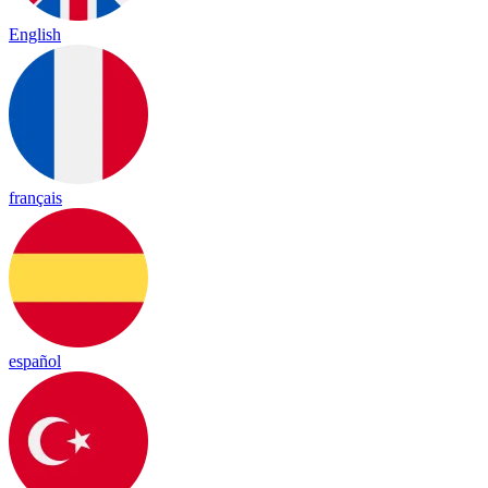
English
français
español