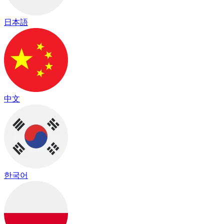
日本語
中文
한국어