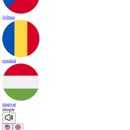
čeština
română
magyar
dim
ple