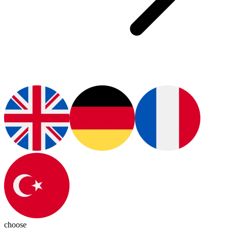
choose