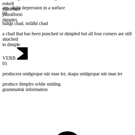
enkelt
any slight depression in a surface
räknebart
03
pluralform
dimples
håligt chad
,
infälld chad
a chad that has been punched or dimpled but all four corners are still
attached
to dimple
VERB
01
producera smilgropar när man ler
,
skapa smilgropar när man ler
produce dimples while smiling
grammatisk information