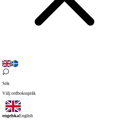
Sök
Välj ordboksspråk
engelska
English