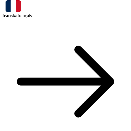
franska
français