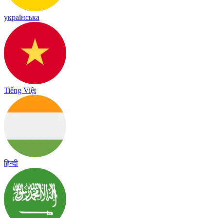
українська
Tiếng Việt
हिन्दी