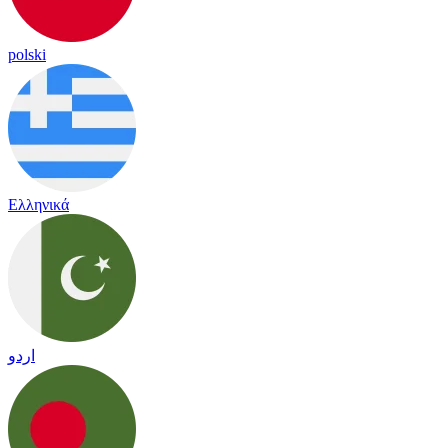
polski
Ελληνικά
اردو