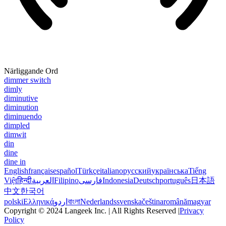
Närliggande Ord
dimmer switch
dimly
diminutive
diminution
diminuendo
dimpled
dimwit
din
dine
dine in
English
français
español
Türkçe
italiano
русский
українська
Tiếng
Việt
हिन्दी
العربية
Filipino
فارسی
Indonesia
Deutsch
português
日本語
中文
한국어
polski
Ελληνικά
اردو
বাংলা
Nederlands
svenska
čeština
română
magyar
Copyright © 2024 Langeek Inc. | All Rights Reserved |
Privacy
Policy