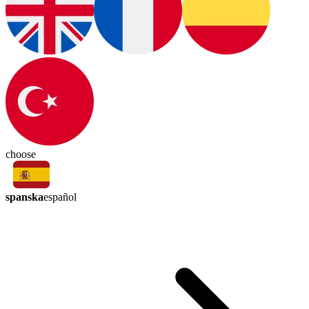
choose
spanska
español