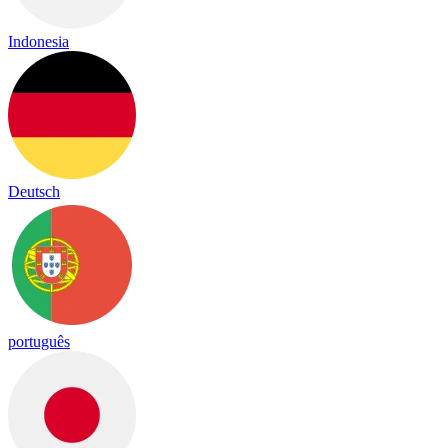
Indonesia
Deutsch
português