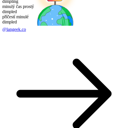
dimpling
minulý čas prostý
dimpled
příčestí minulé
dimpled
@langeek.co