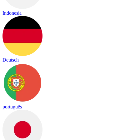
Indonesia
Deutsch
português