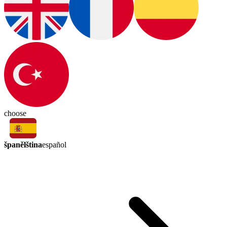
choose
španělština
español