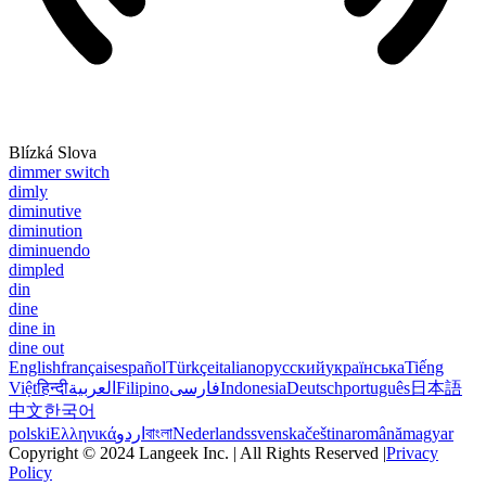
Blízká Slova
dimmer switch
dimly
diminutive
diminution
diminuendo
dimpled
din
dine
dine in
dine out
English
français
español
Türkçe
italiano
русский
українська
Tiếng
Việt
हिन्दी
العربية
Filipino
فارسی
Indonesia
Deutsch
português
日本語
中文
한국어
polski
Ελληνικά
اردو
বাংলা
Nederlands
svenska
čeština
română
magyar
Copyright © 2024 Langeek Inc. | All Rights Reserved |
Privacy
Policy