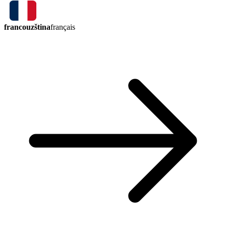
francouzština
français