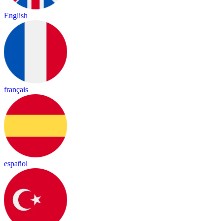
English
français
español