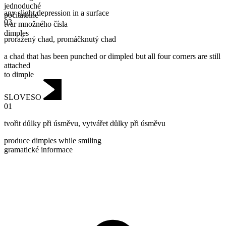
jednoduché
any slight depression in a surface
počitatelné
03
tvar množného čísla
dimples
proražený chad
,
promáčknutý chad
a chad that has been punched or dimpled but all four corners are still
attached
to dimple
SLOVESO
01
tvořit důlky při úsměvu
,
vytvářet důlky při úsměvu
produce dimples while smiling
gramatické informace