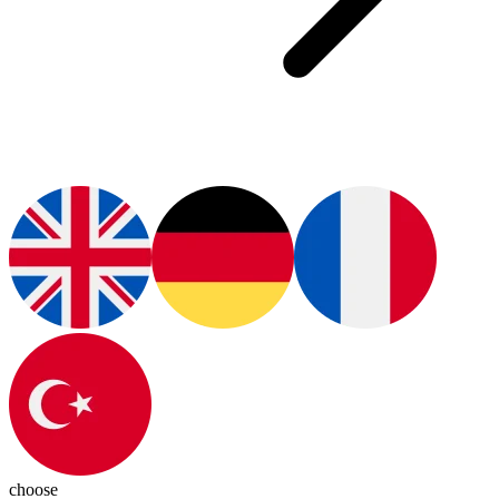
choose