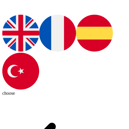
choose