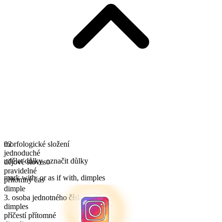
morfologické složení
02
jednoduché
udělat důlky
,
označit důlky
dějové sloveso
pravidelné
mark with, or as if with, dimples
přítomný čas
dimple
3. osoba jednotného čísla
dimples
příčestí přítomné