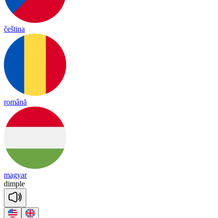
čeština
română
magyar
dim
ple