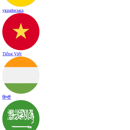
українська
Tiếng Việt
हिन्दी