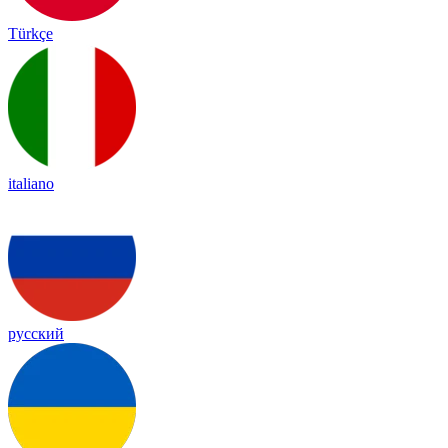
Türkçe
italiano
русский