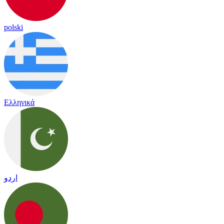
polski
Ελληνικά
اردو