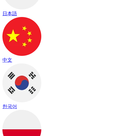
日本語
中文
한국어