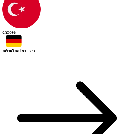
choose
němčina
Deutsch