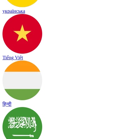
українська
Tiếng Việt
हिन्दी