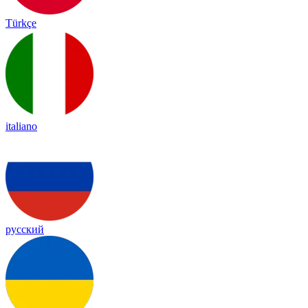
Türkçe
italiano
русский