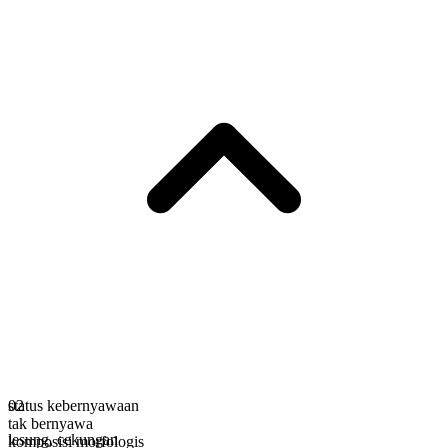
status kebernyawaan
02
tak bernyawa
lesung
,
cekungan
komposisi morfologis