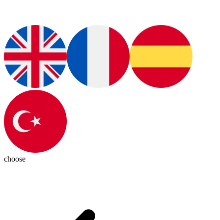
choose