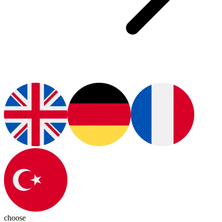
choose