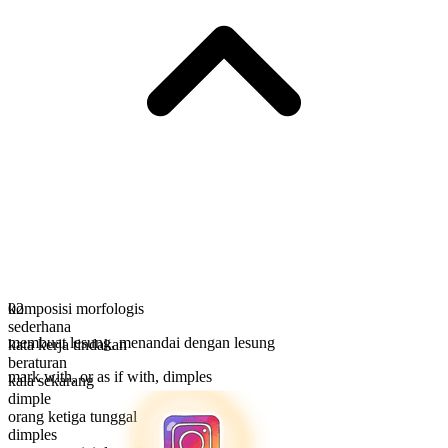
komposisi morfologis
02
sederhana
membuat lesung
,
menandai dengan lesung
kata kerja tindakan
beraturan
mark with, or as if with, dimples
kala sekarang
dimple
orang ketiga tunggal
dimples