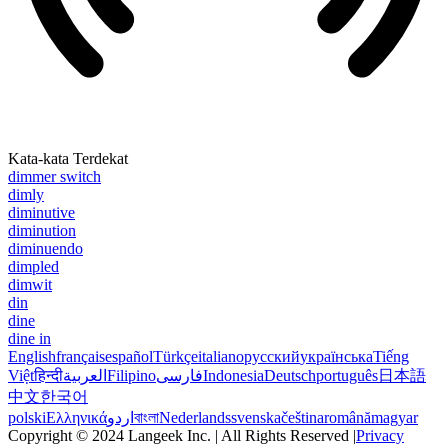
Kata-kata Terdekat
dimmer switch
dimly
diminutive
diminution
diminuendo
dimpled
dimwit
din
dine
dine in
English
français
español
Türkçe
italiano
русский
українська
Tiếng
Việt
हिन्दी
العربية
Filipino
فارسی
Indonesia
Deutsch
português
日本語
中文
한국어
polski
Ελληνικά
اردو
বাংলা
Nederlands
svenska
čeština
română
magyar
Copyright © 2024 Langeek Inc. | All Rights Reserved |
Privacy