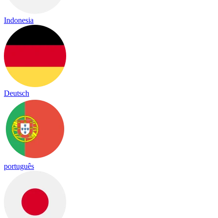
Indonesia
Deutsch
português