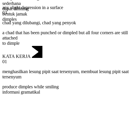
sederhana
any slight depression in a surface
dapat dihitung
03
bentuk jamak
dimples
chad yang dilubangi
,
chad yang penyok
a chad that has been punched or dimpled but all four corners are still
attached
to dimple
KATA KERJA
01
menghasilkan lesung pipit saat tersenyum
,
membuat lesung pipit saat
tersenyum
produce dimples while smiling
informasi gramatikal