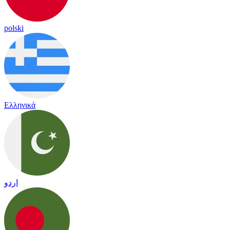
polski
Ελληνικά
اردو