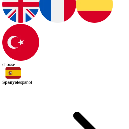
choose
Spanyol
español