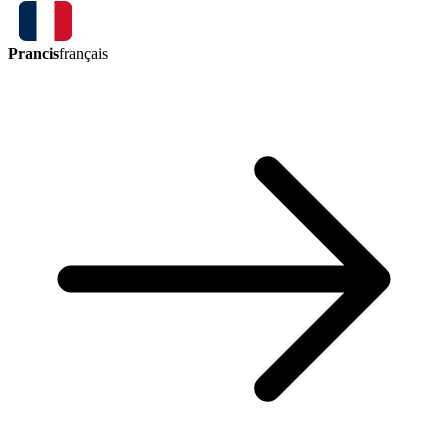
Prancis
français