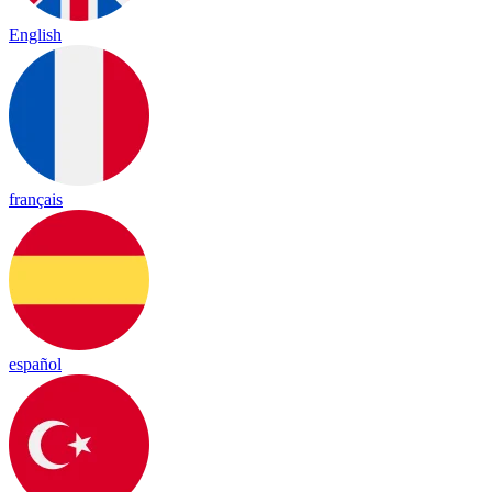
English
français
español