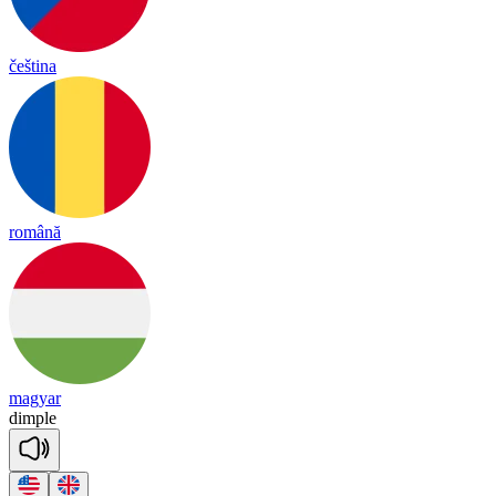
čeština
română
magyar
dim
ple