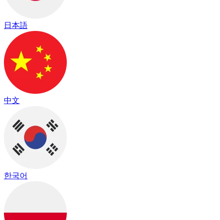
日本語
中文
한국어