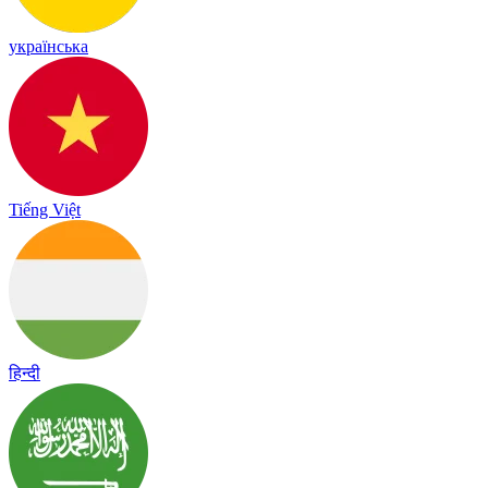
українська
Tiếng Việt
हिन्दी