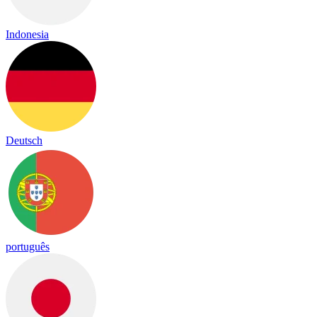
Indonesia
Deutsch
português