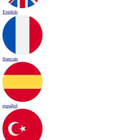
English
français
español