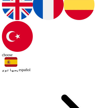
choose
ہسپانوی
español