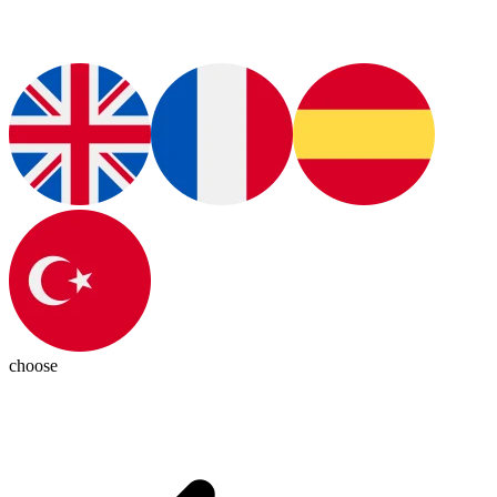
choose