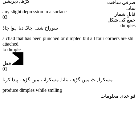
ڈپریشن
,
گڑھا
صرفی ساخت
سادہ
any slight depression in a surface
قابلِ شمار
03
جمع کی شکل
dimples
دبا ہوا چاڈ
,
سوراخ شدہ چاڈ
a chad that has been punched or dimpled but all four corners are still
attached
to dimple
فعل
01
مسکرانے میں گڑھے پیدا کرنا
,
مسکراہٹ میں گڑھے بنانا
produce dimples while smiling
قواعدی معلومات