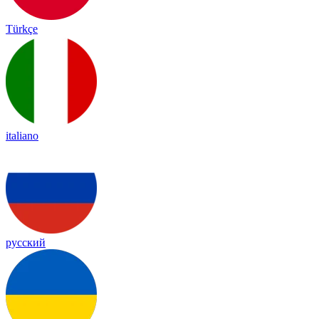
Türkçe
italiano
русский