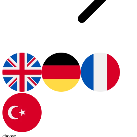
choose