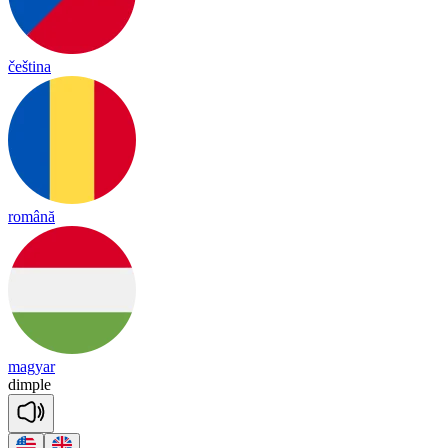
čeština
română
magyar
dim
ple