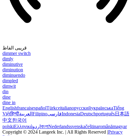
قریبی الفاظ
dimmer switch
dimly
diminutive
diminution
diminuendo
dimpled
dimwit
din
dine
dine in
English
français
español
Türkçe
italiano
русский
українська
Tiếng
Việt
हिन्दी
العربية
Filipino
فارسی
Indonesia
Deutsch
português
日本語
中文
한국어
polski
Ελληνικά
اردو
বাংলা
Nederlands
svenska
čeština
română
magyar
Copyright © 2024 Langeek Inc. | All Rights Reserved |
Privacy