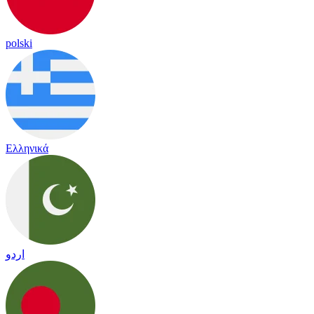
polski
Ελληνικά
اردو