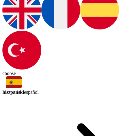
choose
hiszpański
español