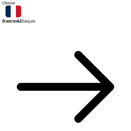
choose
francuski
français