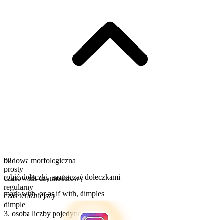
budowa morfologiczna
02
prosty
robić dołeczki
,
zaznaczać dołeczkami
czasownik czynnościowy
regularny
mark with, or as if with, dimples
czas teraźniejszy
dimple
3. osoba liczby pojedynczej