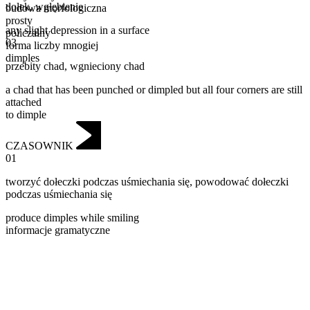
dołek
,
wgłębienie
budowa morfologiczna
prosty
any slight depression in a surface
policzalny
03
forma liczby mnogiej
dimples
przebity chad
,
wgnieciony chad
a chad that has been punched or dimpled but all four corners are still
attached
to dimple
CZASOWNIK
01
tworzyć dołeczki podczas uśmiechania się
,
powodować dołeczki
podczas uśmiechania się
produce dimples while smiling
informacje gramatyczne