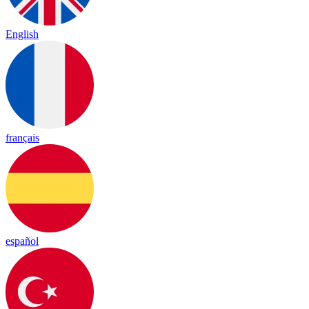
English
français
español