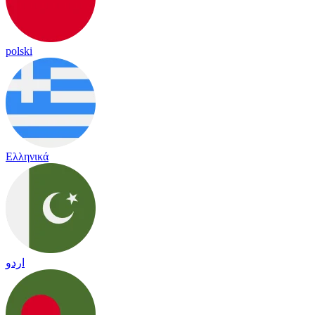
polski
Ελληνικά
اردو