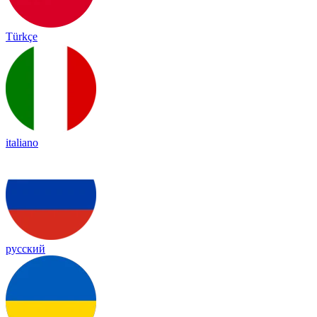
Türkçe
italiano
русский