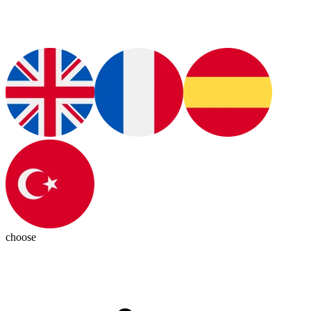
choose