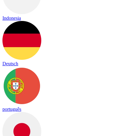
Indonesia
Deutsch
português