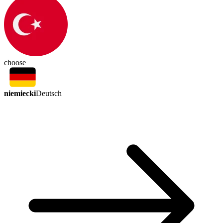
choose
niemiecki
Deutsch