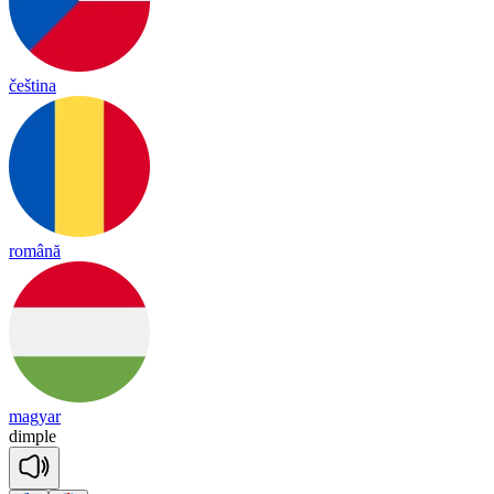
čeština
română
magyar
dim
ple