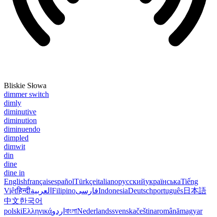
Bliskie Słowa
dimmer switch
dimly
diminutive
diminution
diminuendo
dimpled
dimwit
din
dine
dine in
English
français
español
Türkçe
italiano
русский
українська
Tiếng
Việt
हिन्दी
العربية
Filipino
فارسی
Indonesia
Deutsch
português
日本語
中文
한국어
polski
Ελληνικά
اردو
বাংলা
Nederlands
svenska
čeština
română
magyar