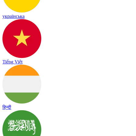
українська
Tiếng Việt
हिन्दी