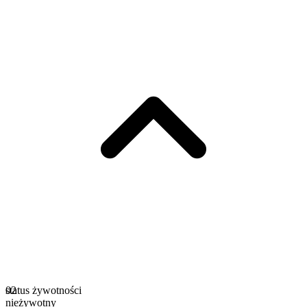
status żywotności
02
nieżywotny