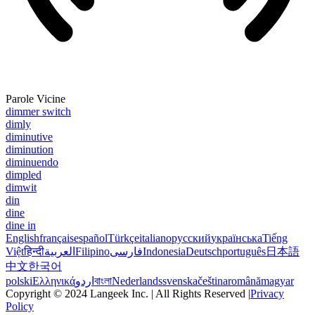
Parole Vicine
dimmer switch
dimly
diminutive
diminution
diminuendo
dimpled
dimwit
din
dine
dine in
English
français
español
Türkçe
italiano
русский
українська
Tiếng
Việt
हिन्दी
العربية
Filipino
فارسی
Indonesia
Deutsch
português
日本語
中文
한국어
polski
Ελληνικά
اردو
বাংলা
Nederlands
svenska
čeština
română
magyar
Copyright © 2024 Langeek Inc. | All Rights Reserved |
Privacy
Policy