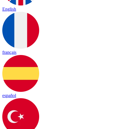
English
français
español