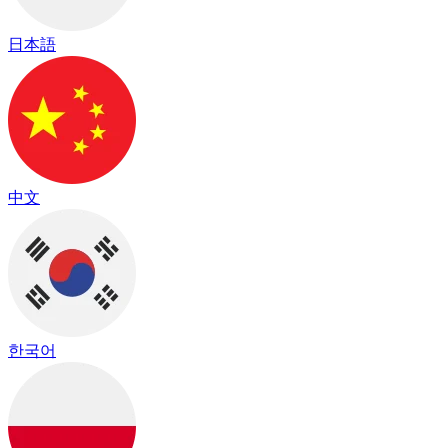
日本語
中文
한국어