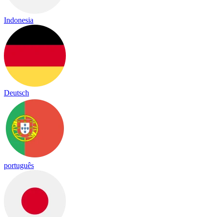
Indonesia
Deutsch
português