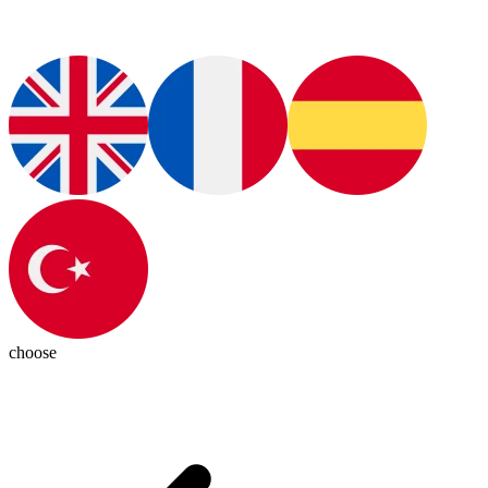
choose