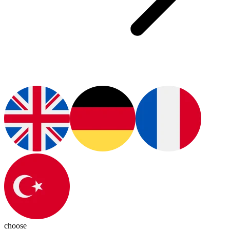
choose