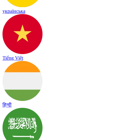
українська
Tiếng Việt
हिन्दी