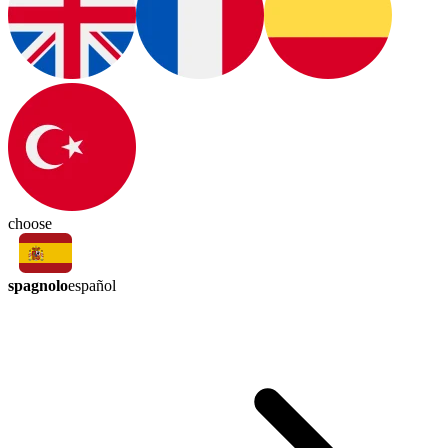
choose
spagnolo
español