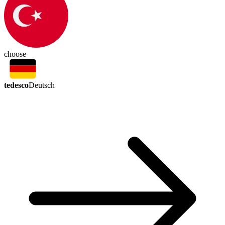
choose
tedesco
Deutsch