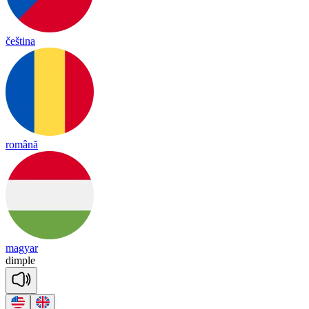
čeština
română
magyar
dim
ple