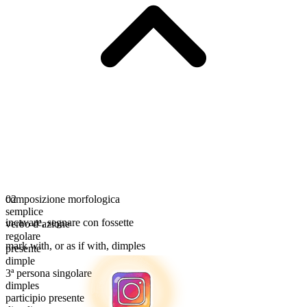
composizione morfologica
02
semplice
incavare
,
segnare con fossette
verbo d’azione
regolare
mark with, or as if with, dimples
presente
dimple
3ª persona singolare
dimples
participio presente