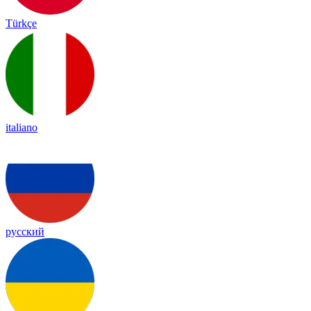
Türkçe
italiano
русский