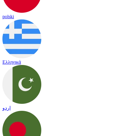
polski
Ελληνικά
اردو