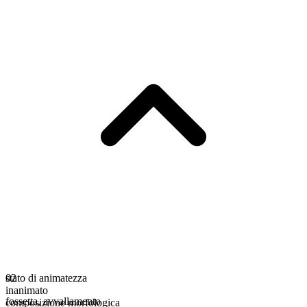
stato di animatezza
02
inanimato
fossetta
,
avvallamento
composizione morfologica