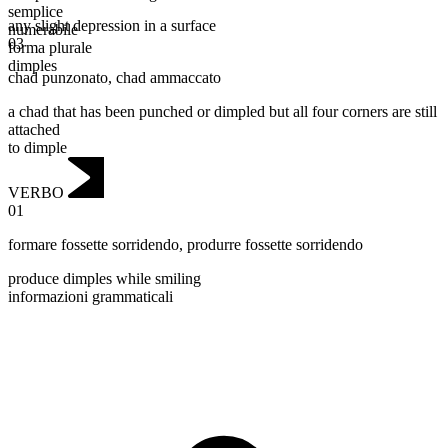
semplice
any slight depression in a surface
numerabile
03
forma plurale
dimples
chad punzonato
,
chad ammaccato
a chad that has been punched or dimpled but all four corners are still
attached
to dimple
VERBO
01
formare fossette sorridendo
,
produrre fossette sorridendo
produce dimples while smiling
informazioni grammaticali