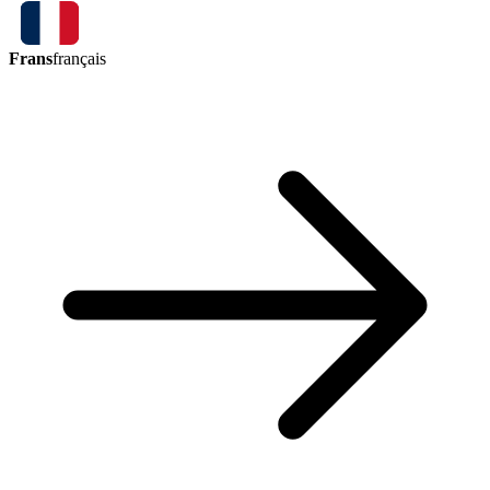
Frans
français