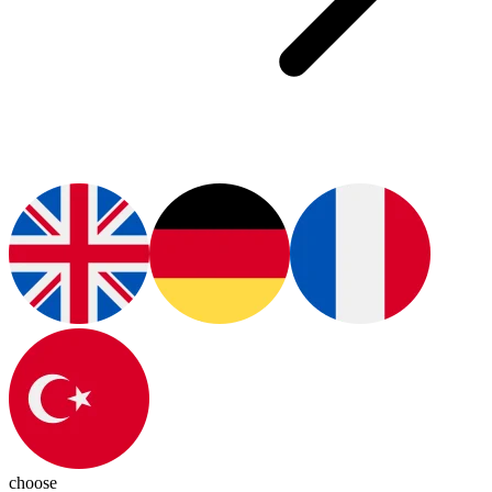
choose