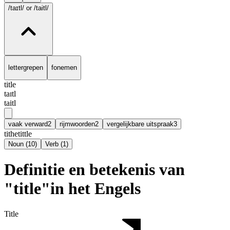
/taɪtl/
or /taitl/
lettergrepen
fonemen
title
taɪtl
taitl
vaak verward
2
rijmwoorden
2
vergelijkbare uitspraak
3
tithe
tittle
Noun
(
10
)
Verb
(
1
)
Definitie en betekenis van
"title"in het Engels
Title