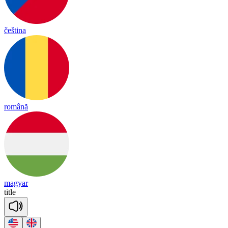
čeština
română
magyar
title