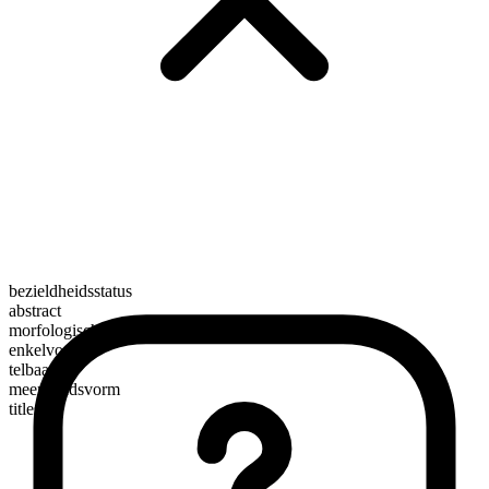
bezieldheidsstatus
abstract
morfologische samenstelling
enkelvoudig
telbaar
meervoudsvorm
titles