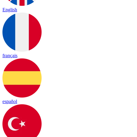
English
français
español