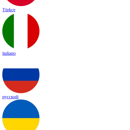
Türkçe
italiano
русский