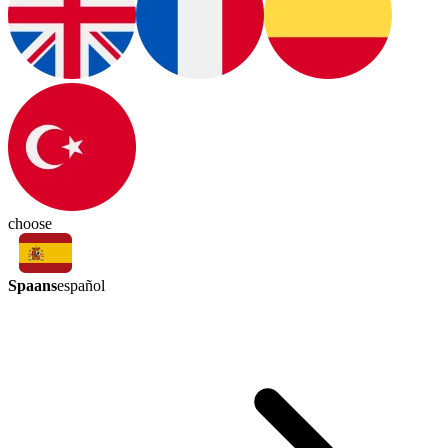
choose
Spaans
español