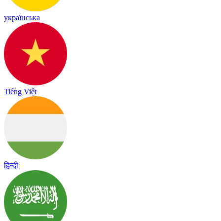
українська
Tiếng Việt
हिन्दी