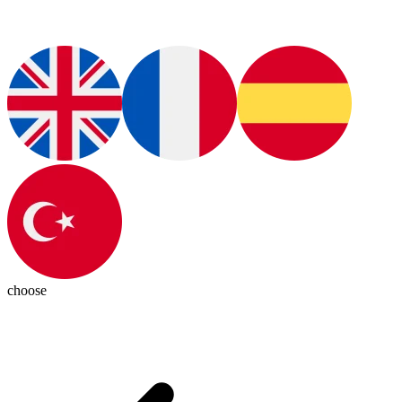
choose