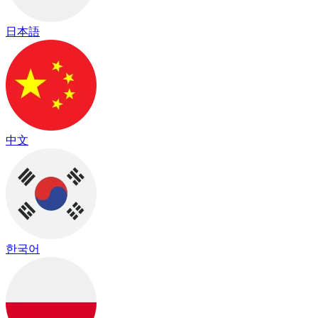
日本語
中文
한국어