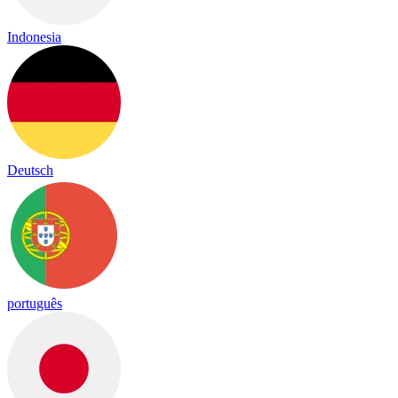
Indonesia
Deutsch
português