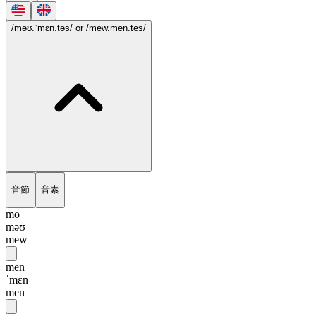
/məʊ.ˈmɛn.təs/
or /mew.men.tēs/
音節
音素
mo
məʊ
mew
men
ˈmɛn
men