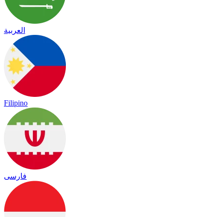
العربية
Filipino
فارسی