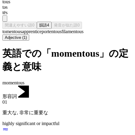
tous
təs
tēs
間違えやすい語
0
韻語
4
発音が似た語
0
tomentous
apprentice
portentous
filamentous
Adjective
(
1
)
英語での「momentous」の定
義と意味
momentous
形容詞
01
重大な
,
非常に重要な
highly significant or impactful