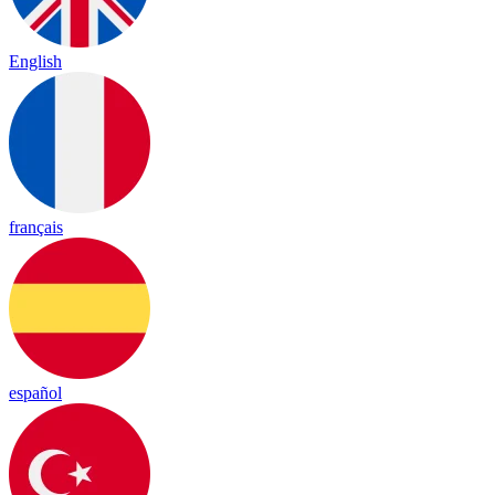
English
français
español