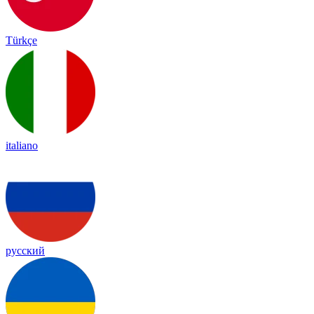
Türkçe
italiano
русский