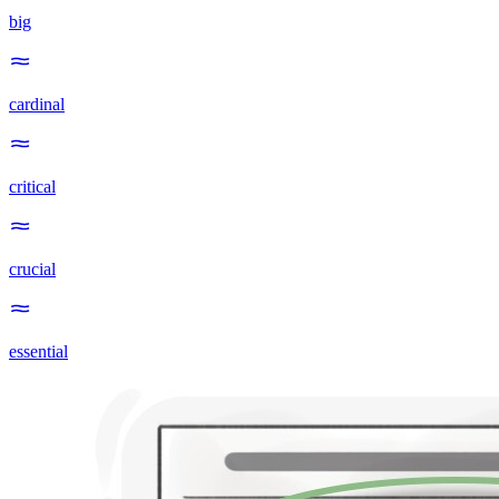
big
cardinal
critical
crucial
essential