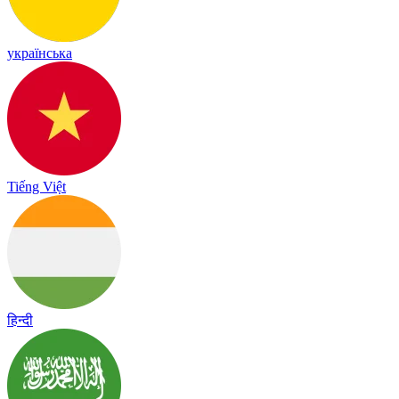
українська
Tiếng Việt
हिन्दी