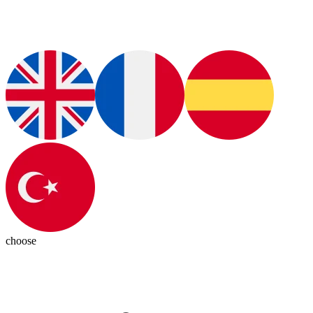
choose