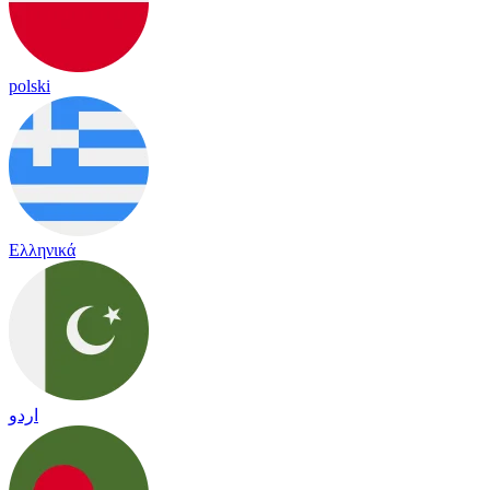
polski
Ελληνικά
اردو