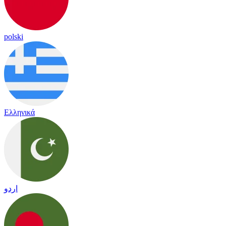
polski
Ελληνικά
اردو