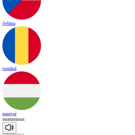
čeština
română
magyar
mo
men
tous