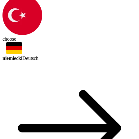
choose
niemiecki
Deutsch