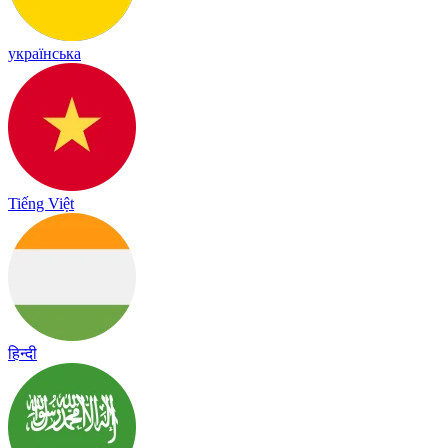
українська
Tiếng Việt
हिन्दी