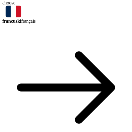
choose
francuski
français