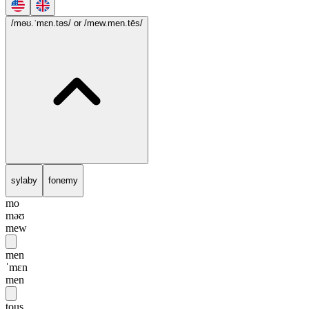
/məʊ.ˈmɛn.təs/
or /mew.men.tēs/
sylaby
fonemy
mo
məʊ
mew
men
ˈmɛn
men
tous