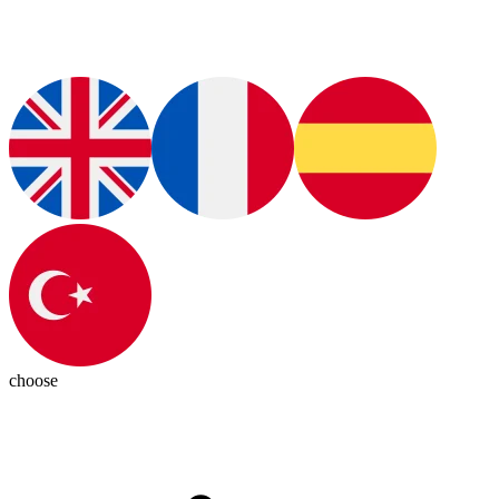
choose