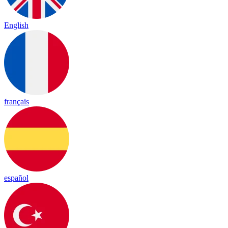
English
français
español