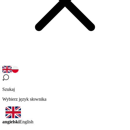
Szukaj
Wybierz język słownika
angielski
English