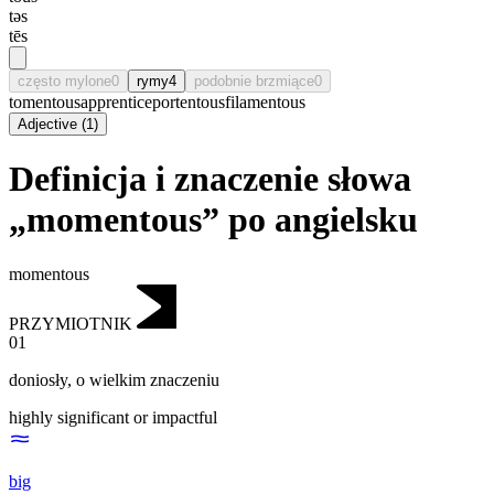
təs
tēs
często mylone
0
rymy
4
podobnie brzmiące
0
tomentous
apprentice
portentous
filamentous
Adjective
(
1
)
Definicja i znaczenie słowa
„momentous” po angielsku
momentous
PRZYMIOTNIK
01
doniosły
,
o wielkim znaczeniu
highly significant or impactful
big