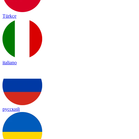
Türkçe
italiano
русский