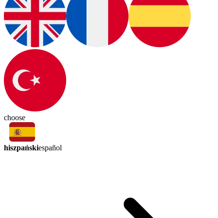
choose
hiszpański
español