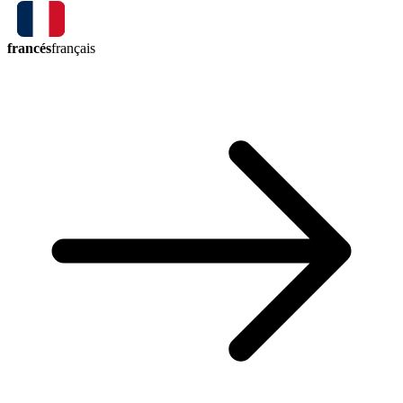
francés
français