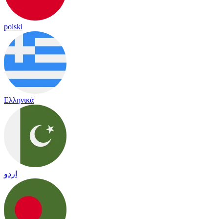
polski
Ελληνικά
اردو