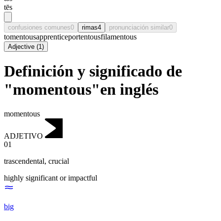
tēs
confusiones comunes
0
rimas
4
pronunciación similar
0
tomentous
apprentice
portentous
filamentous
Adjective
(
1
)
Definición y significado de
"momentous"en inglés
momentous
ADJETIVO
01
trascendental
,
crucial
highly significant or impactful
big