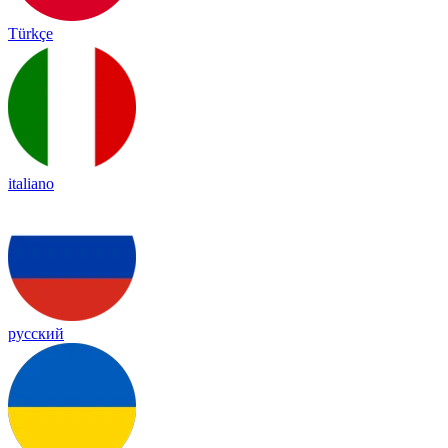
Türkçe
italiano
русский