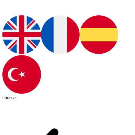
choose