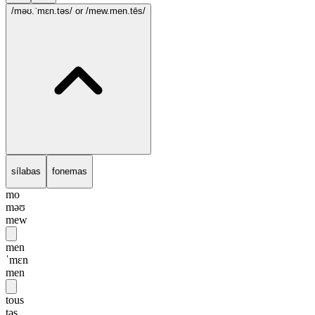
/məʊ.ˈmɛn.təs/
or /mew.men.tēs/
sílabas
fonemas
mo
məʊ
mew
men
ˈmɛn
men
tous
təs