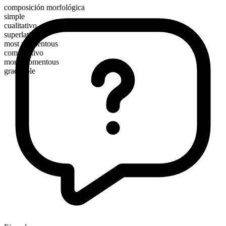
composición morfológica
simple
cualitativo
superlativo
most momentous
comparativo
more momentous
graduable