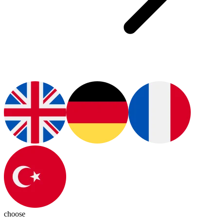
choose