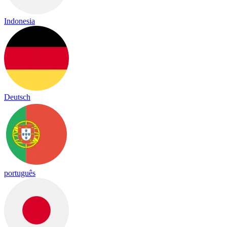
Indonesia
Deutsch
português