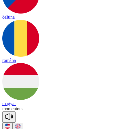
čeština
română
magyar
mo
men
tous