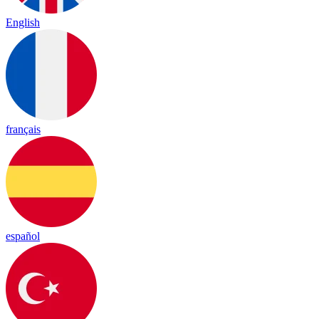
English
français
español