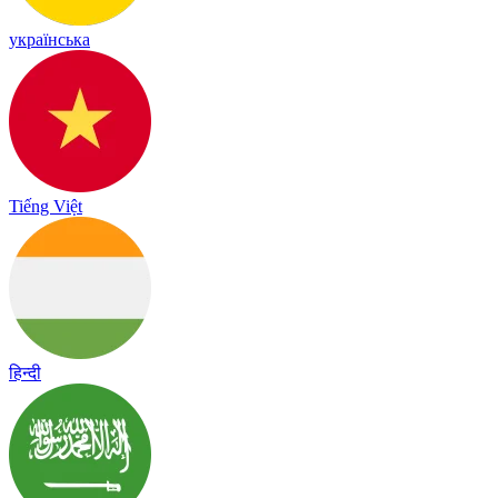
українська
Tiếng Việt
हिन्दी