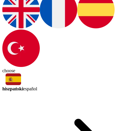
choose
hiszpański
español