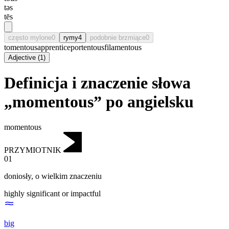
təs
tēs
często mylone
0
rymy
4
podobnie brzmiące
0
tomentous
apprentice
portentous
filamentous
Adjective
(
1
)
Definicja i znaczenie słowa
„momentous” po angielsku
momentous
PRZYMIOTNIK
01
doniosły
,
o wielkim znaczeniu
highly significant or impactful
big