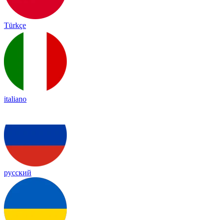
Türkçe
italiano
русский