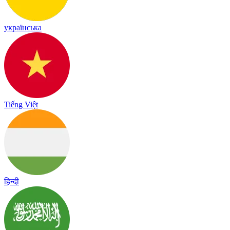
українська
Tiếng Việt
हिन्दी