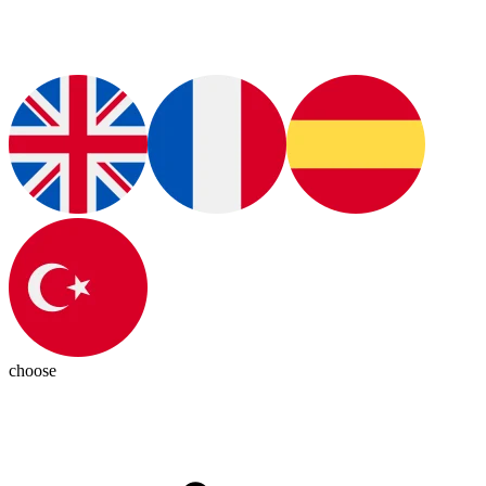
choose