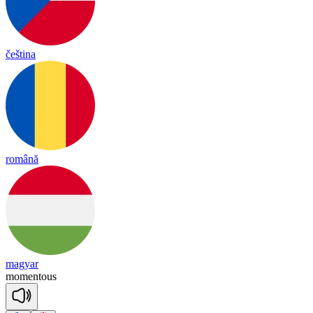
čeština
română
magyar
mo
men
tous