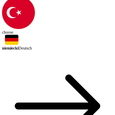
choose
niemiecki
Deutsch