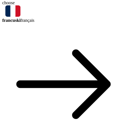
choose
francuski
français