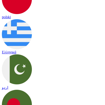
polski
Ελληνικά
اردو