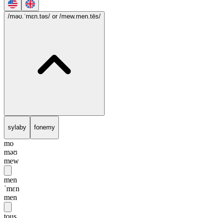
/məʊ.ˈmɛn.təs/
or /mew.men.tēs/
sylaby
fonemy
mo
məʊ
mew
men
ˈmɛn
men
tous