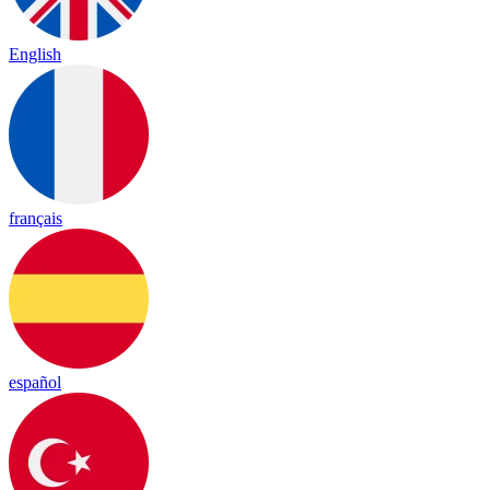
English
français
español