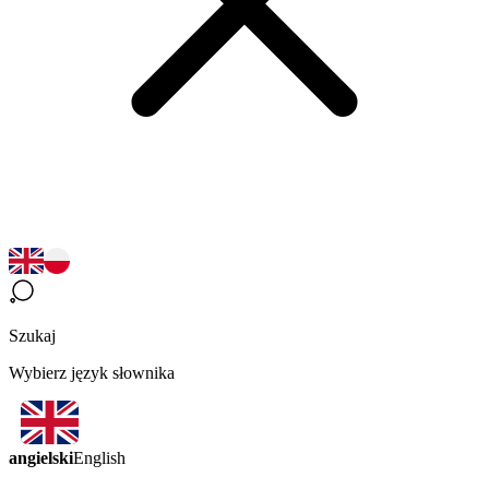
Szukaj
Wybierz język słownika
angielski
English