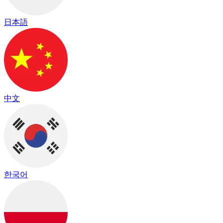
日本語
中文
한국어