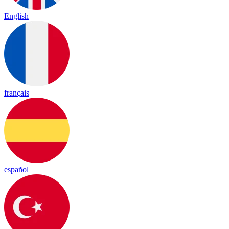
English
français
español