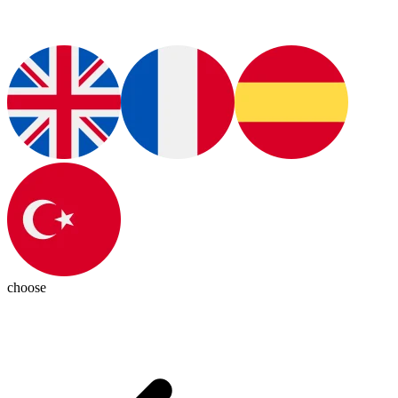
choose