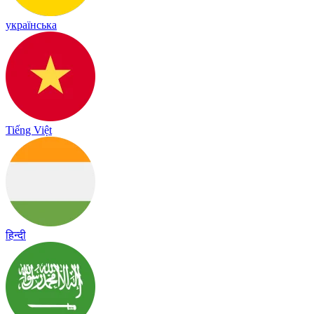
українська
Tiếng Việt
हिन्दी