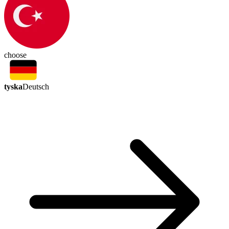
choose
tyska
Deutsch