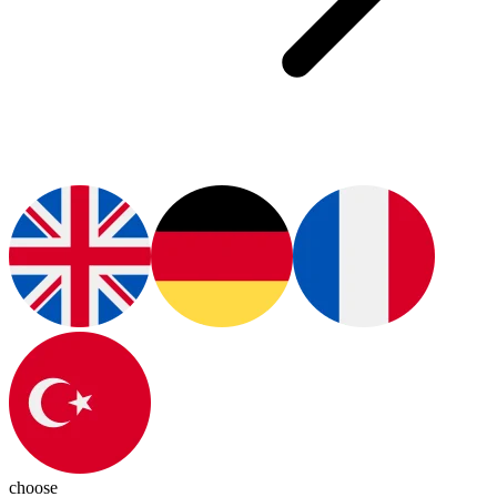
choose