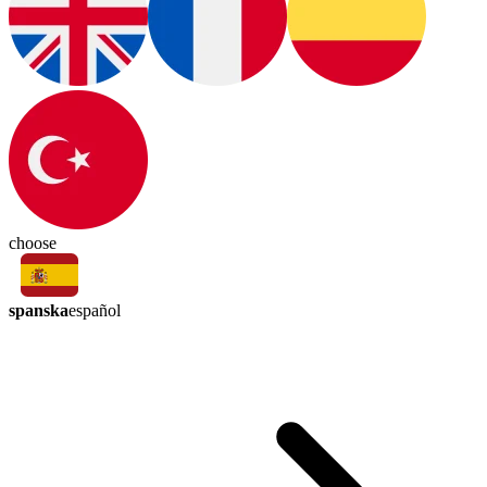
choose
spanska
español