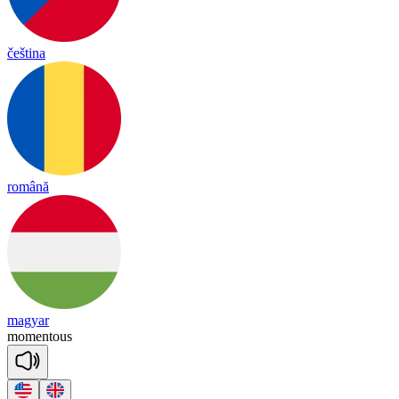
čeština
română
magyar
mo
men
tous