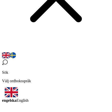
Sök
Välj ordboksspråk
engelska
English