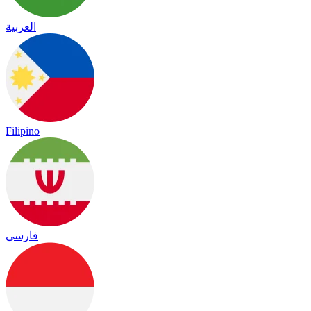
العربية
Filipino
فارسی