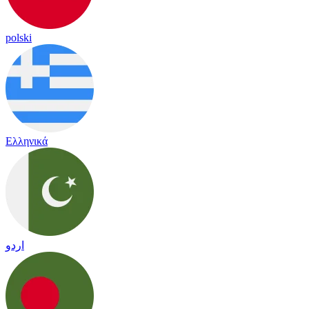
polski
Ελληνικά
اردو