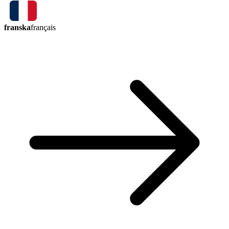
franska
français