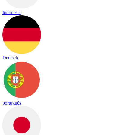
Indonesia
Deutsch
português