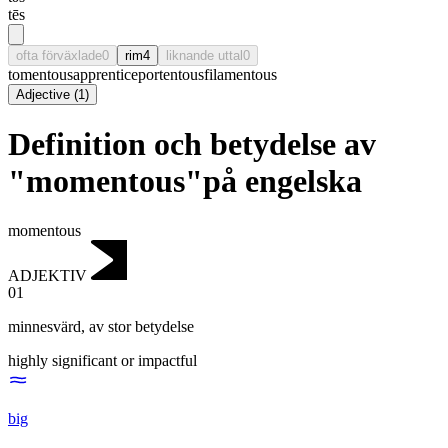
tēs
ofta förväxlade
0
rim
4
liknande uttal
0
tomentous
apprentice
portentous
filamentous
Adjective
(
1
)
Definition och betydelse av
"momentous"på engelska
momentous
ADJEKTIV
01
minnesvärd
,
av stor betydelse
highly significant or impactful
big