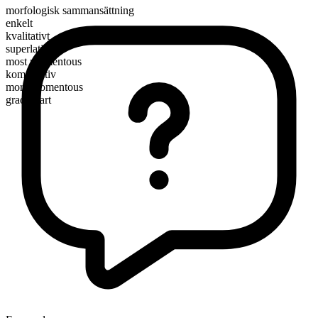
morfologisk sammansättning
enkelt
kvalitativt
superlativ
most momentous
komparativ
more momentous
graderbart