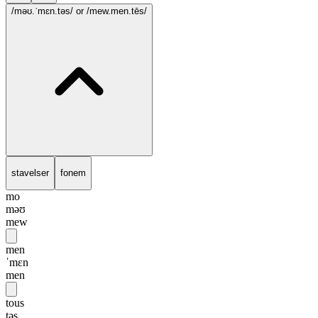
/məʊ.ˈmɛn.təs/
or /mew.men.tēs/
stavelser
fonem
mo
məʊ
mew
men
ˈmɛn
men
tous
təs