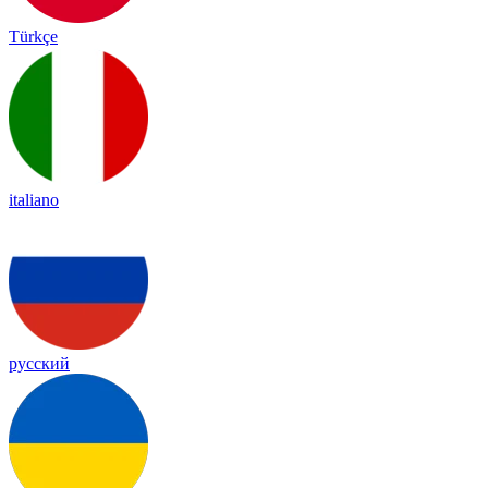
Türkçe
italiano
русский