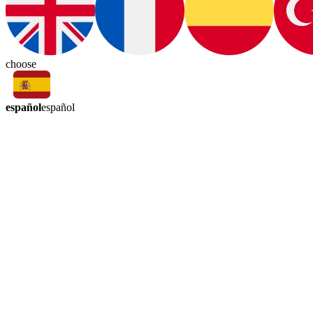
choose
español
español