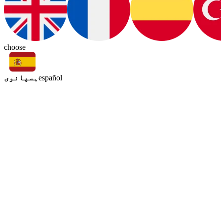
choose
ہسپانوی
español