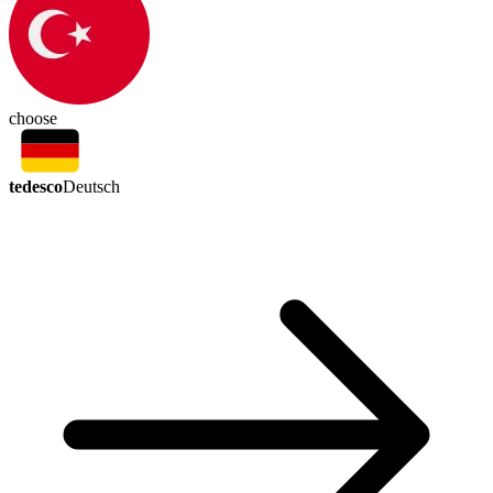
choose
tedesco
Deutsch