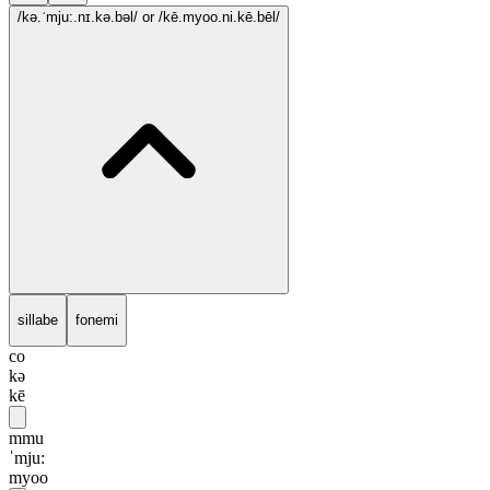
/kə.ˈmju:.nɪ.kə.bəl/
or /kē.myoo.ni.kē.bēl/
sillabe
fonemi
co
kə
kē
mmu
ˈmju:
myoo