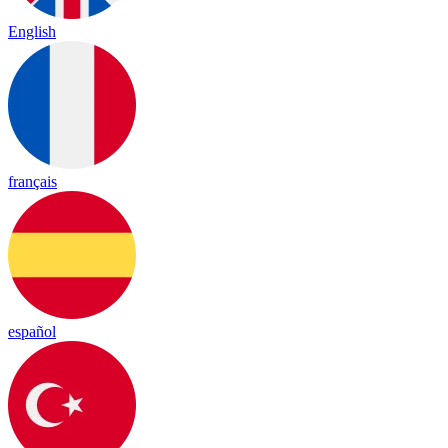
English
français
español