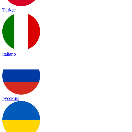
Türkçe
italiano
русский