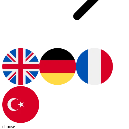
choose