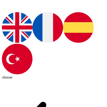
choose