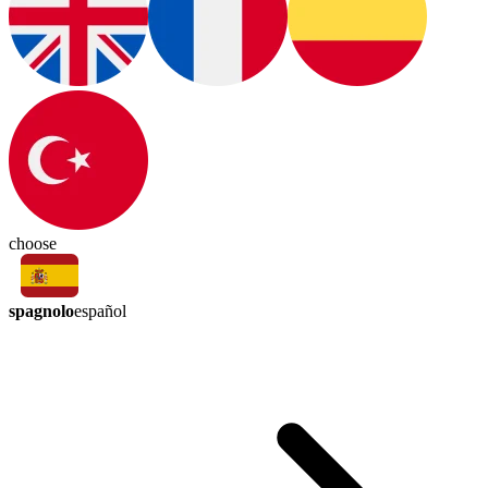
choose
spagnolo
español