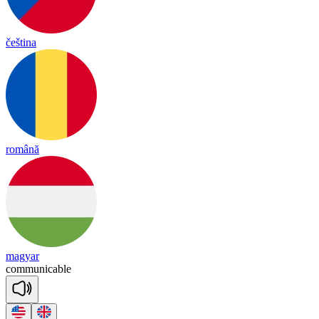
čeština
română
magyar
co
mmu
ni
ca
ble