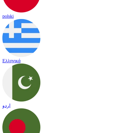
polski
Ελληνικά
اردو