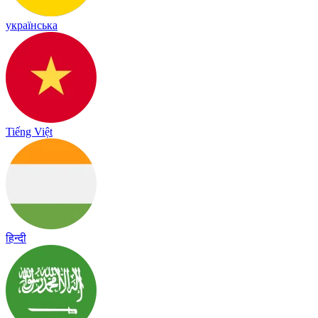
українська
Tiếng Việt
हिन्दी