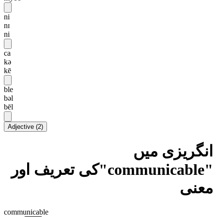
ni
nɪ
ni
ca
kə
kē
ble
bəl
bēl
Adjective
(
2
)
انگریزی میں
"communicable"کی تعریف اور
معنی
communicable