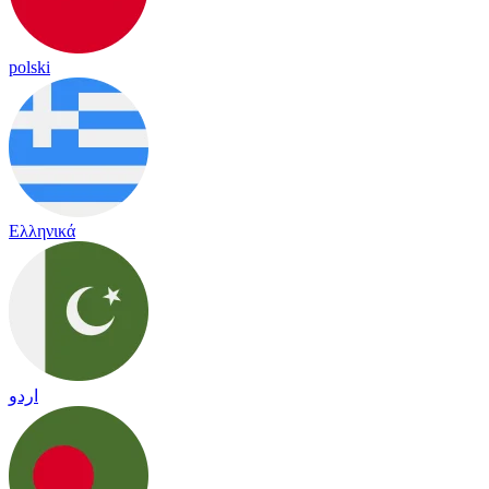
polski
Ελληνικά
اردو