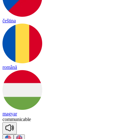
čeština
română
magyar
co
mmu
ni
ca
ble