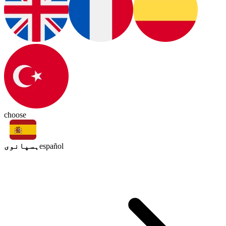
choose
ہسپانوی
español