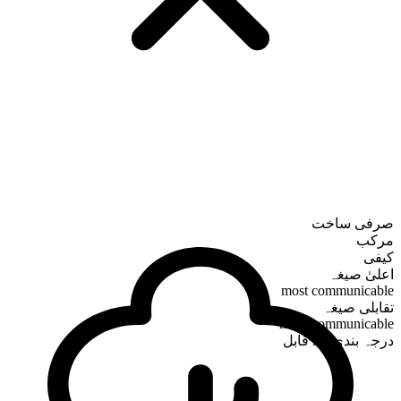
صرفی ساخت
مرکب
کیفی
اعلیٰ صیغہ
most communicable
تقابلی صیغہ
more communicable
درجہ بندی کے قابل