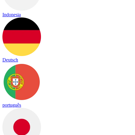
Indonesia
Deutsch
português