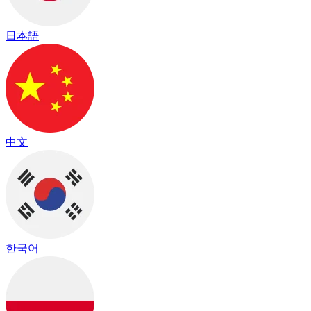
日本語
中文
한국어