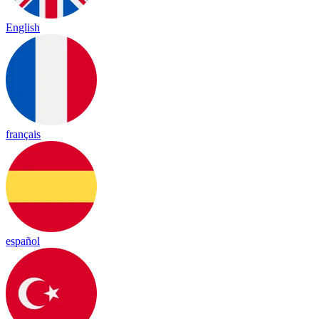
English
français
español