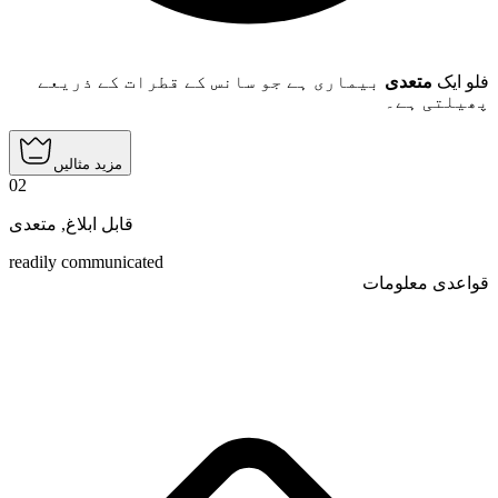
فلو ایک
متعدی
بیماری ہے جو سانس کے قطرات کے ذریعے
پھیلتی ہے۔
مزید مثالیں
02
متعدی
,
قابل ابلاغ
readily communicated
قواعدی معلومات