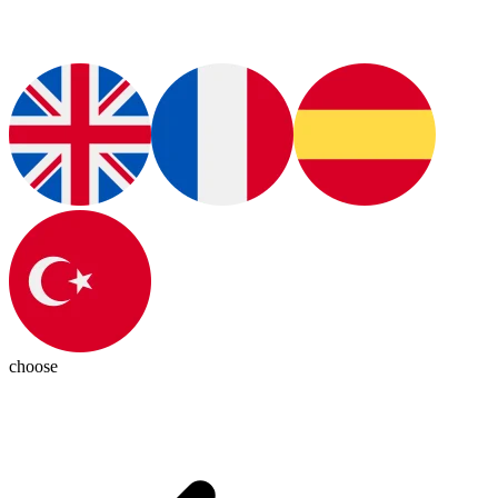
choose