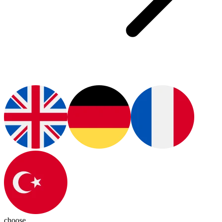
choose