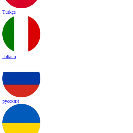
Türkçe
italiano
русский