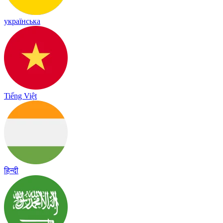
українська
Tiếng Việt
हिन्दी