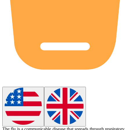
The flu is a communicable disease that spreads through respiratory