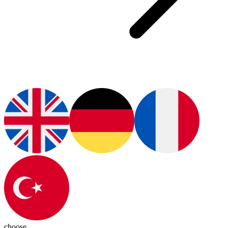
choose