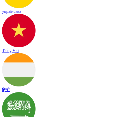
українська
Tiếng Việt
हिन्दी