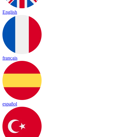
English
français
español