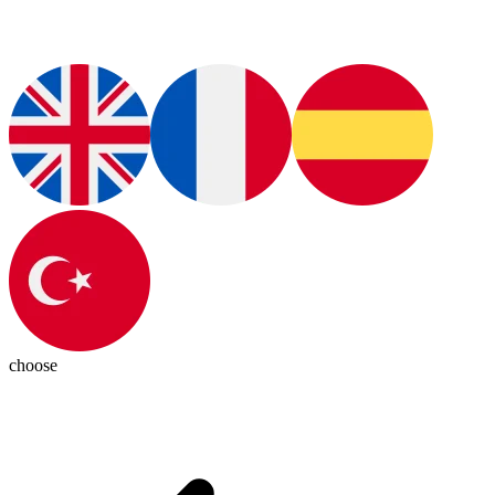
choose