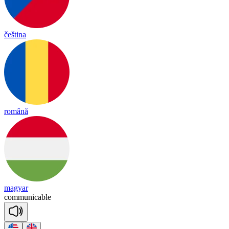
čeština
română
magyar
co
mmu
ni
ca
ble