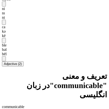
ni
nɪ
ni
ca
kə
kē
ble
bəl
bēl
Adjective
(
2
)
تعریف و معنی
"communicable"در زبان
انگلیسی
communicable