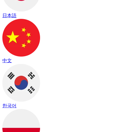
日本語
中文
한국어