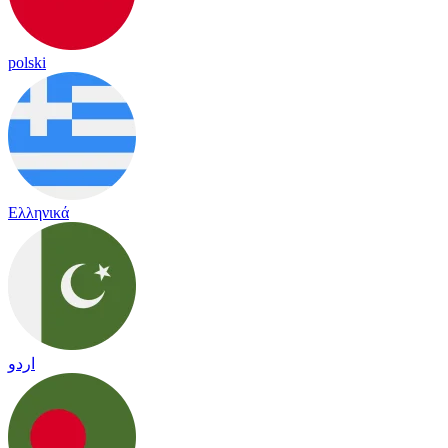
polski
Ελληνικά
اردو