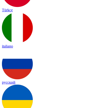
Türkçe
italiano
русский