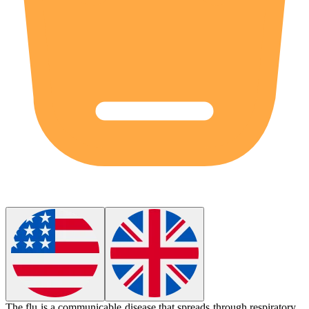
The flu is a communicable disease that spreads through respiratory