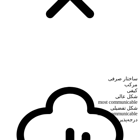
ساختار صرفی
مرکب
کیفی
شکل عالی
most communicable
شکل تفضیلی
more communicable
درجه‌پذیر