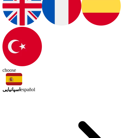
choose
اسپانیایی
español