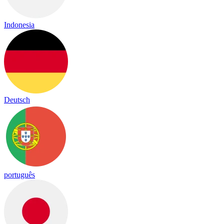
Indonesia
Deutsch
português