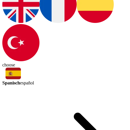
choose
Spanisch
español