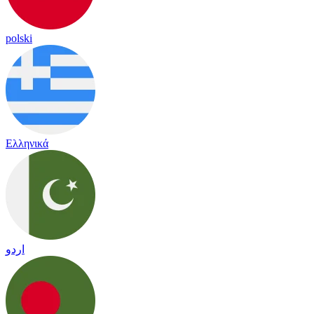
polski
Ελληνικά
اردو