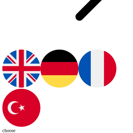
choose