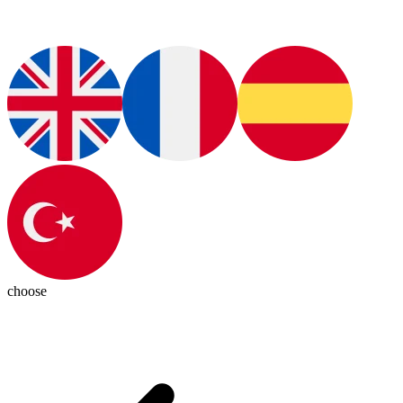
choose