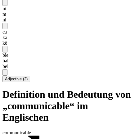
ni
nɪ
ni
ca
kə
kē
ble
bəl
bēl
Adjective
(
2
)
Definition und Bedeutung von
„communicable“ im
Englischen
communicable