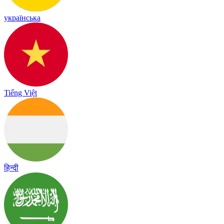
українська
Tiếng Việt
हिन्दी