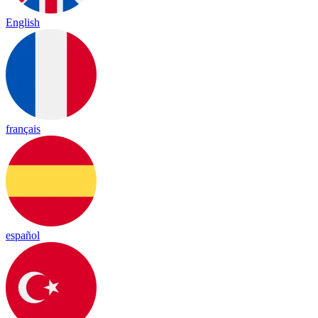
English
français
español