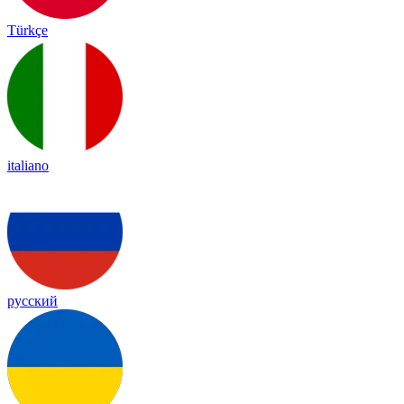
Türkçe
italiano
русский