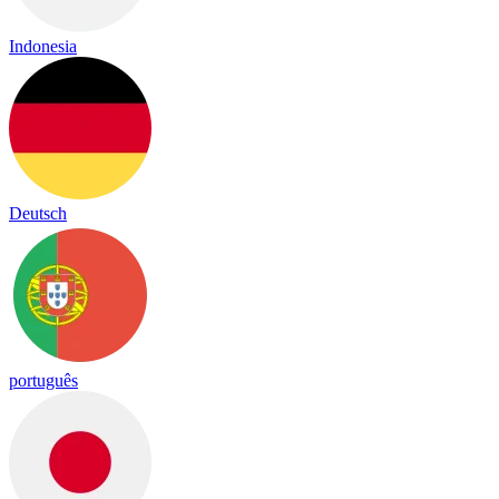
Indonesia
Deutsch
português