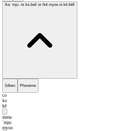
/kə.ˈmju:.nɪ.kə.bəl/
or /kē.myoo.ni.kē.bēl/
Silben
Phoneme
co
kə
kē
mmu
ˈmju:
myoo