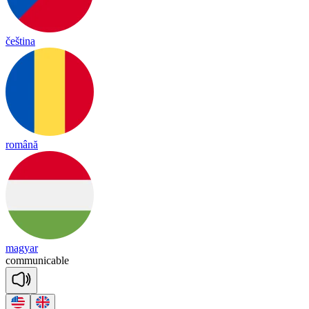
čeština
română
magyar
co
mmu
ni
ca
ble