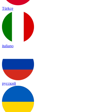
Türkçe
italiano
русский