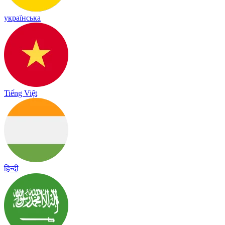
українська
Tiếng Việt
हिन्दी