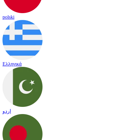
polski
Ελληνικά
اردو