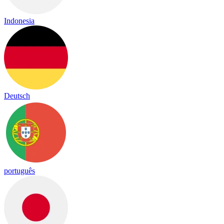
Indonesia
Deutsch
português