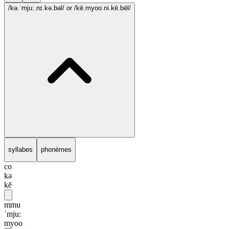
/kə.ˈmju:.nɪ.kə.bəl/
or /kē.myoo.ni.kē.bēl/
syllabes
phonèmes
co
kə
kē
mmu
ˈmju:
myoo