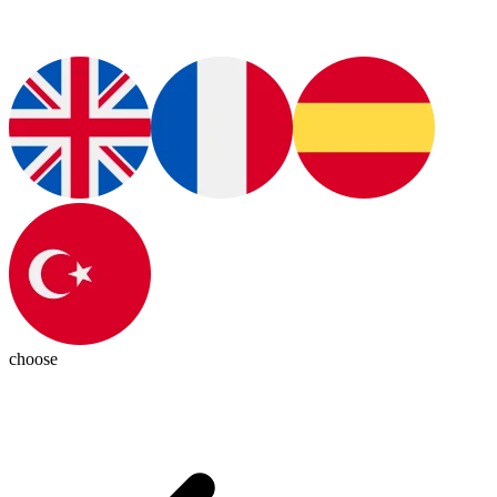
choose