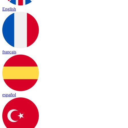
English
français
español