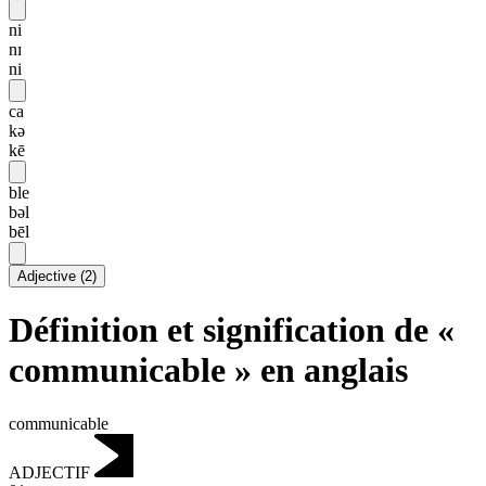
ni
nɪ
ni
ca
kə
kē
ble
bəl
bēl
Adjective
(
2
)
Définition et signification de «
communicable » en anglais
communicable
ADJECTIF