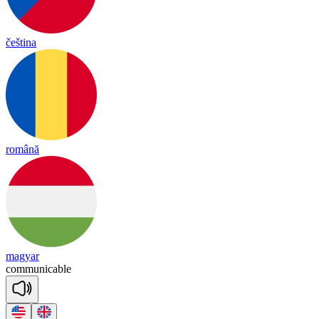
čeština
română
magyar
co
mmu
ni
ca
ble