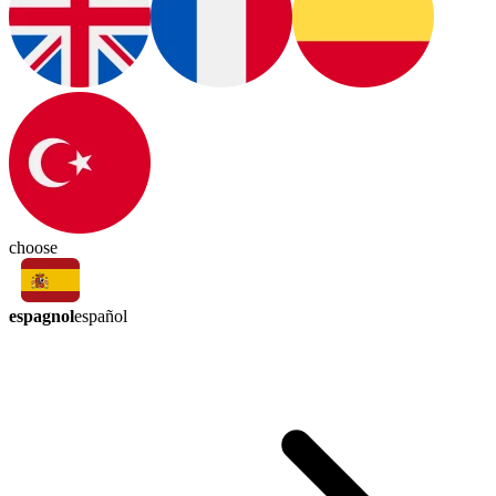
choose
espagnol
español