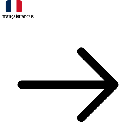
français
français