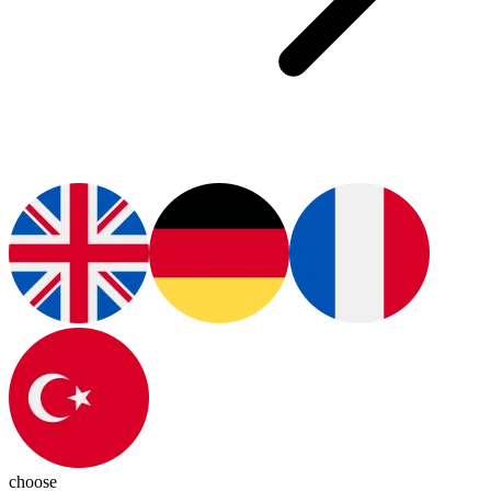
choose