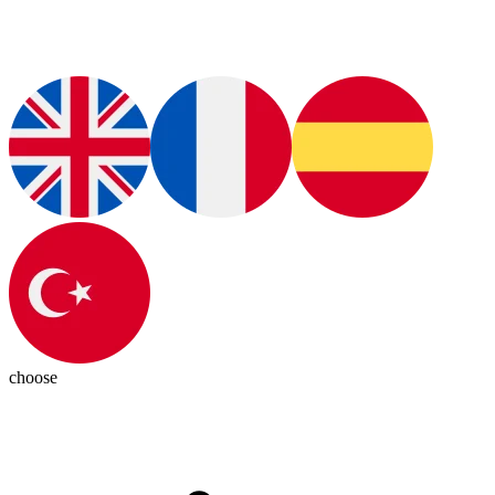
choose