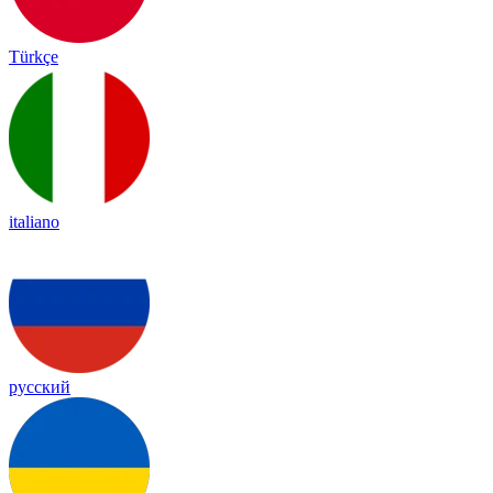
Türkçe
italiano
русский