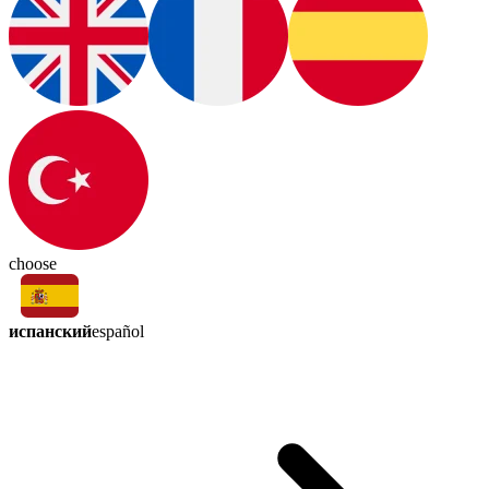
choose
испанский
español