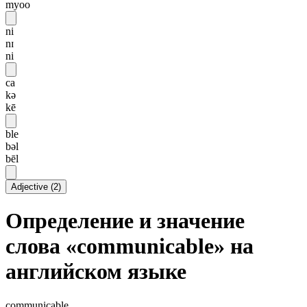
myoo
ni
nɪ
ni
ca
kə
kē
ble
bəl
bēl
Adjective
(
2
)
Определение и значение
слова «communicable» на
английском языке
communicable