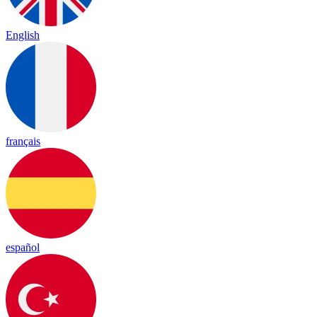
English
français
español