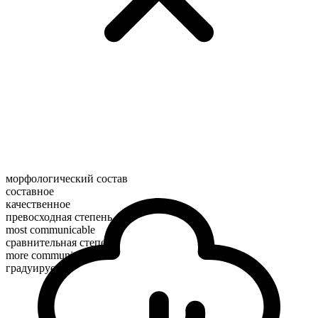
морфологический состав
составное
качественное
превосходная степень
most communicable
сравнительная степень
more communicable
градуируемое