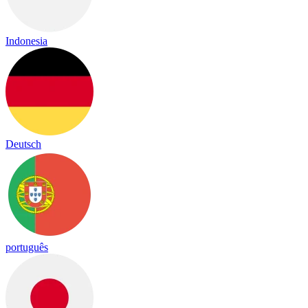
Indonesia
Deutsch
português