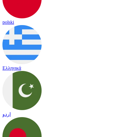
polski
Ελληνικά
اردو