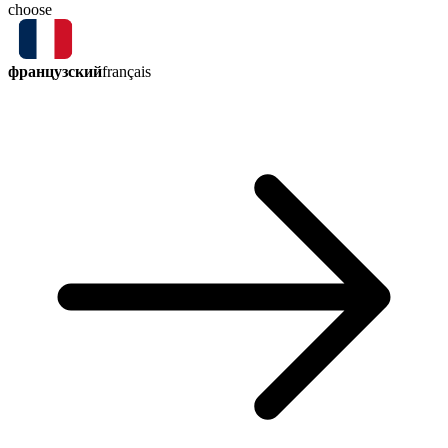
choose
французский
français