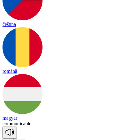
čeština
română
magyar
co
mmu
ni
ca
ble