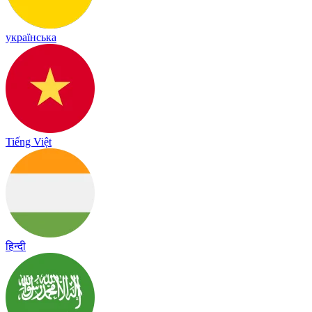
українська
Tiếng Việt
हिन्दी