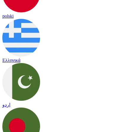
polski
Ελληνικά
اردو