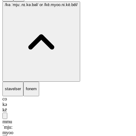
/kə.ˈmju:.nɪ.kə.bəl/
or /kē.myoo.ni.kē.bēl/
stavelser
fonem
co
kə
kē
mmu
ˈmju:
myoo