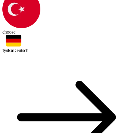
choose
tyska
Deutsch