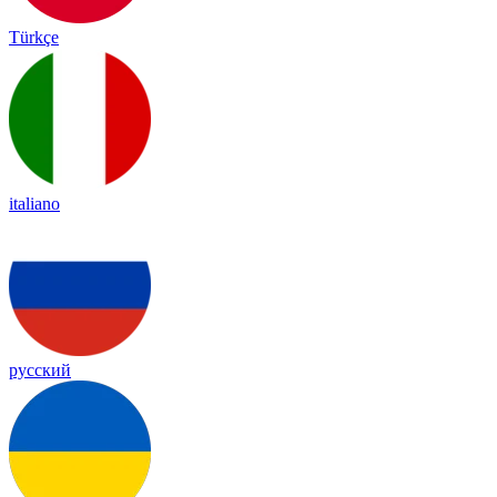
Türkçe
italiano
русский