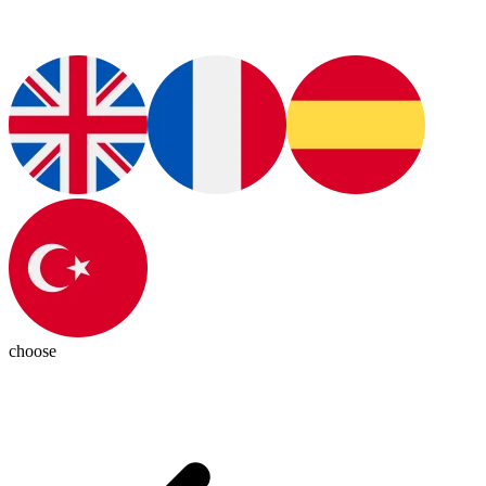
choose