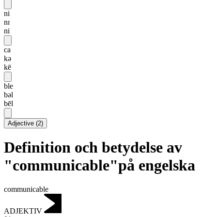
ni
nɪ
ni
ca
kə
kē
ble
bəl
bēl
Adjective
(
2
)
Definition och betydelse av
"communicable"på engelska
communicable
ADJEKTIV