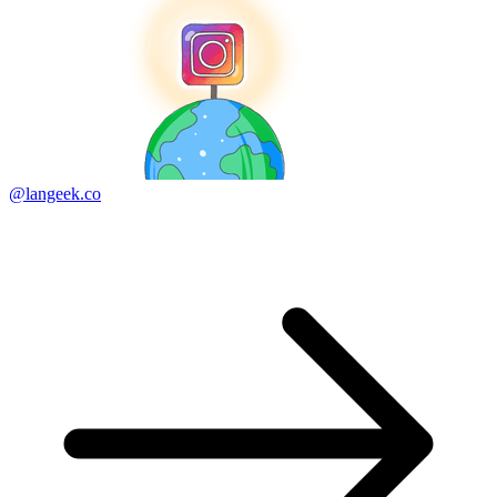
@langeek.co