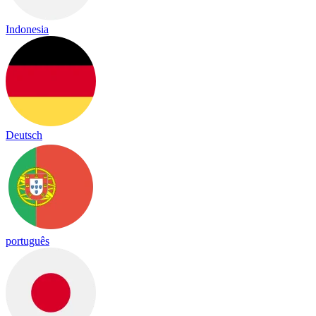
Indonesia
Deutsch
português