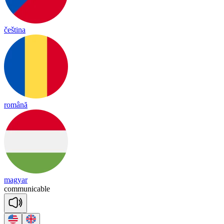
čeština
română
magyar
co
mmu
ni
ca
ble