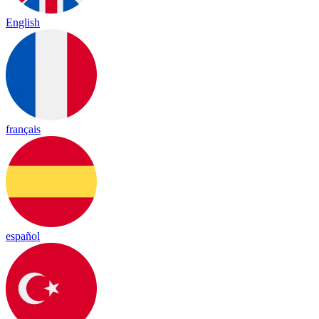
English
français
español