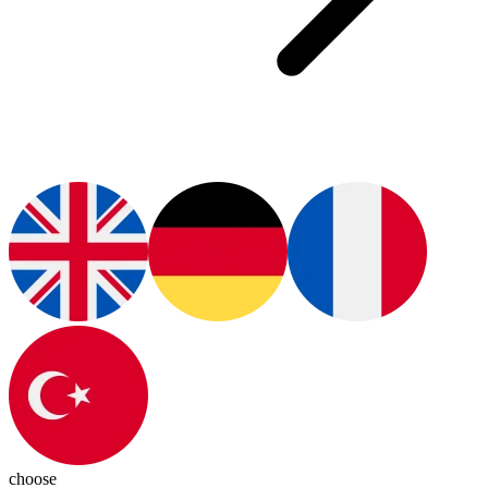
choose