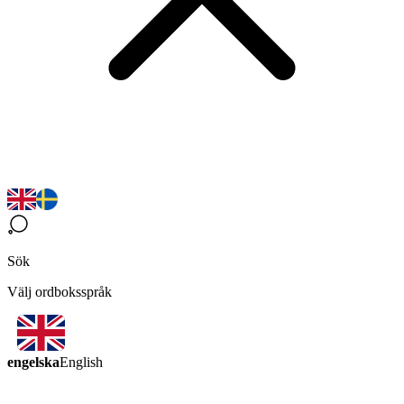
Sök
Välj ordboksspråk
engelska
English