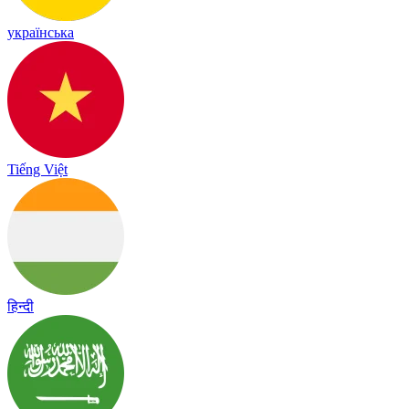
українська
Tiếng Việt
हिन्दी