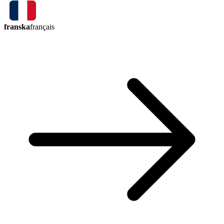
franska
français