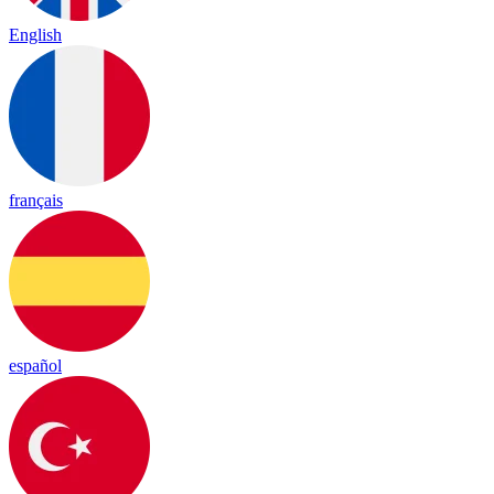
English
français
español