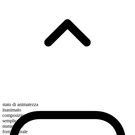
stato di animatezza
inanimato
composizione morfologica
semplice
numerabile
forma plurale