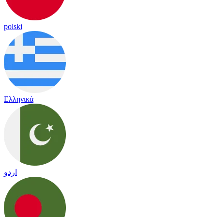
polski
Ελληνικά
اردو