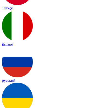
Türkçe
italiano
русский