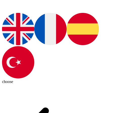
choose