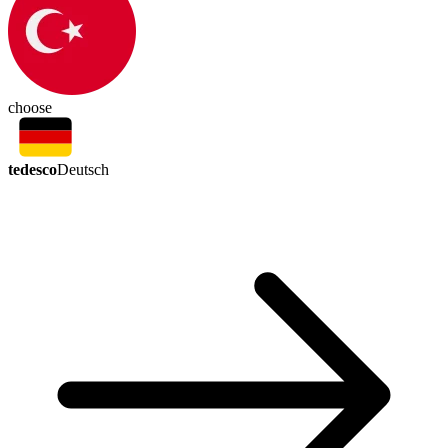
choose
tedesco
Deutsch