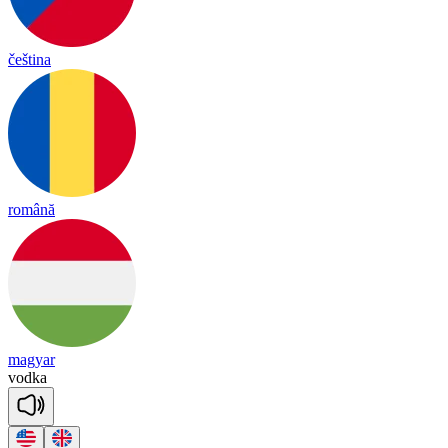
čeština
română
magyar
vod
ka