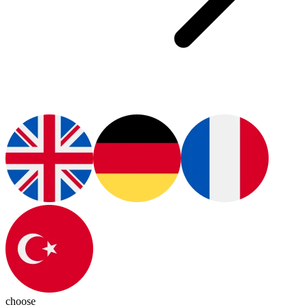
choose