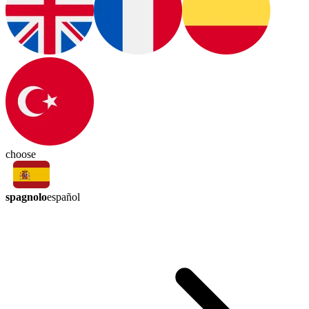
choose
spagnolo
español