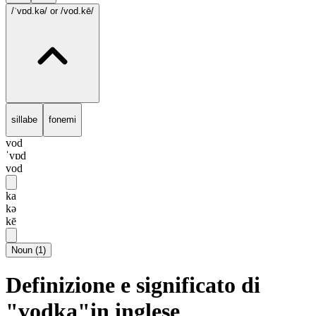
/ˈvɒd.kə/
or /vod.kē/
sillabe
fonemi
vod
ˈvɒd
vod
ka
kə
kē
Noun
(
1
)
Definizione e significato di
"vodka"in inglese