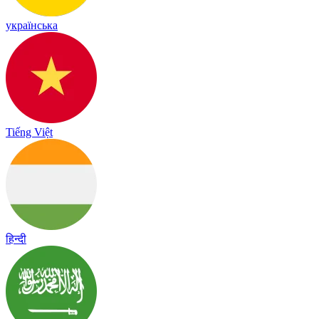
українська
Tiếng Việt
हिन्दी