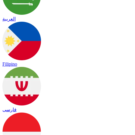
العربية
Filipino
فارسی