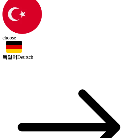
choose
독일어
Deutsch