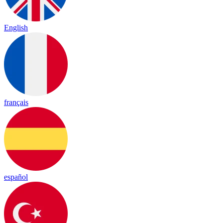
English
français
español