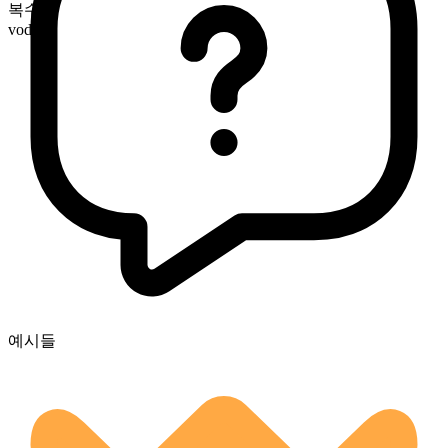
복수형
vodkas
예시들