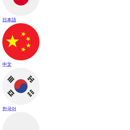
日本語
中文
한국어