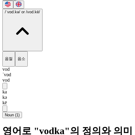
/ˈvɒd.kə/
or /vod.kē/
음절
음소
vod
ˈvɒd
vod
ka
kə
kē
Noun
(
1
)
영어로 "vodka"의 정의와 의미