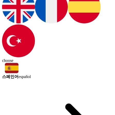
choose
스페인어
español