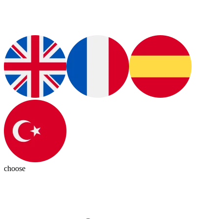
choose