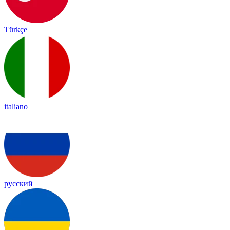
Türkçe
italiano
русский