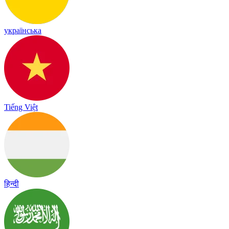
українська
Tiếng Việt
हिन्दी