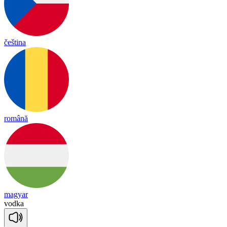
čeština
română
magyar
vod
ka