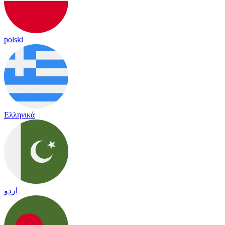
polski
Ελληνικά
اردو