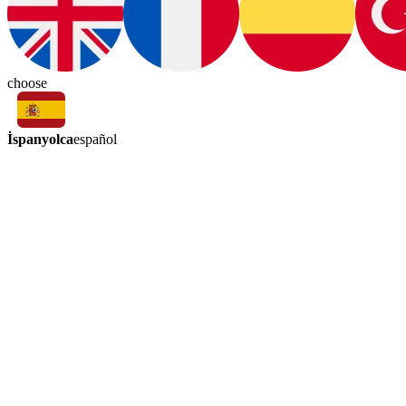
choose
İspanyolca
español