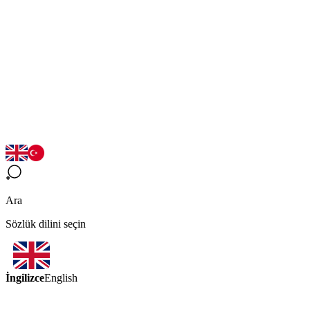
Ara
Sözlük dilini seçin
İngilizce
English