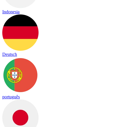
Indonesia
Deutsch
português