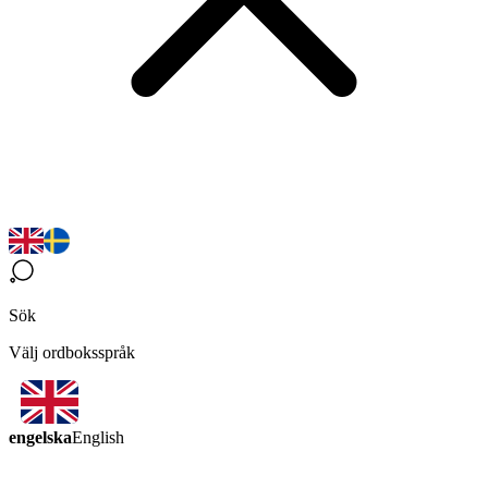
Sök
Välj ordboksspråk
engelska
English