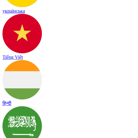
українська
Tiếng Việt
हिन्दी