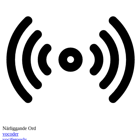
Närliggande Ord
vocoder
vociferously