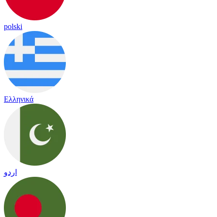
polski
Ελληνικά
اردو