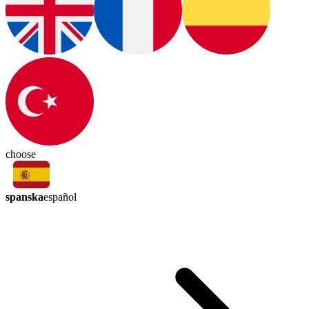
choose
spanska
español