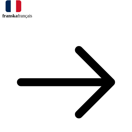
franska
français