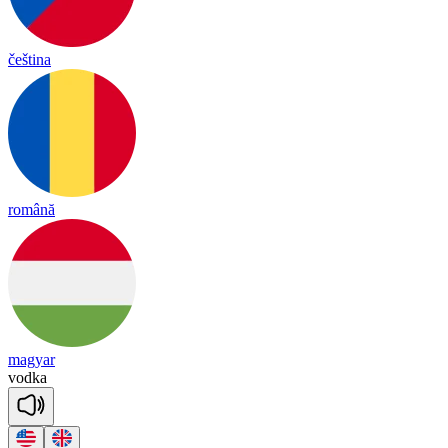
čeština
română
magyar
vod
ka