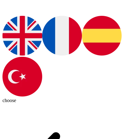
choose