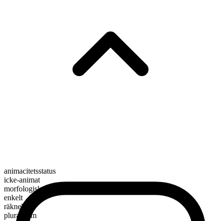
animacitetsstatus
icke-animat
morfologisk sammansättning
enkelt
räknebart
pluralform