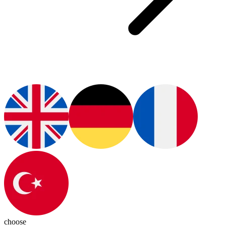
choose