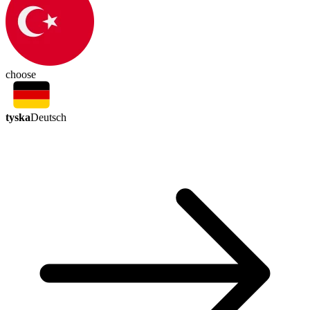
choose
tyska
Deutsch