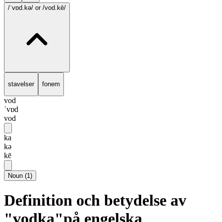
/ˈvɒd.kə/
or /vod.kē/
stavelser
fonem
vod
ˈvɒd
vod
ka
kə
kē
Noun
(
1
)
Definition och betydelse av
"vodka"på engelska