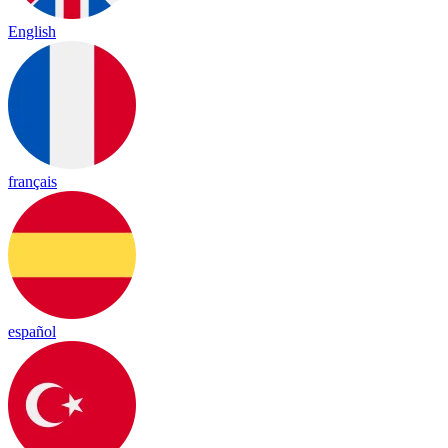
English
français
español