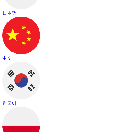
日本語
中文
한국어