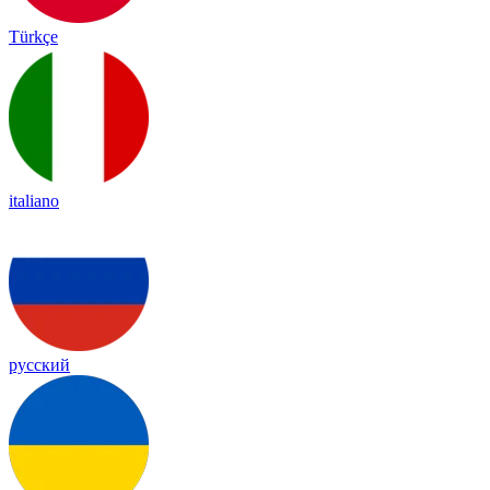
Türkçe
italiano
русский