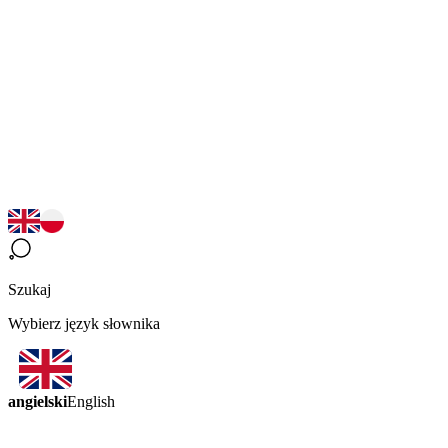
Szukaj
Wybierz język słownika
angielski
English