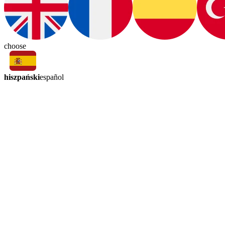
choose
hiszpański
español