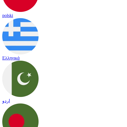
polski
Ελληνικά
اردو