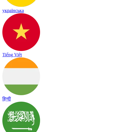
українська
Tiếng Việt
हिन्दी