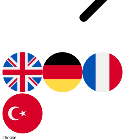
choose