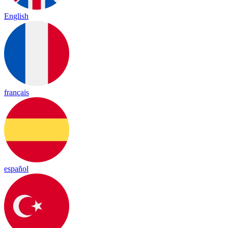
English
français
español