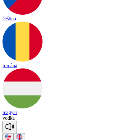
čeština
română
magyar
vod
ka