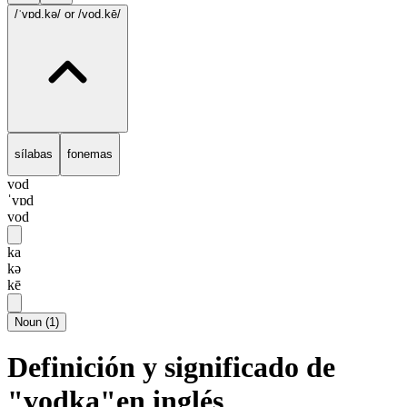
/ˈvɒd.kə/
or /vod.kē/
sílabas
fonemas
vod
ˈvɒd
vod
ka
kə
kē
Noun
(
1
)
Definición y significado de
"vodka"en inglés