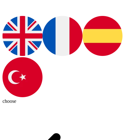
choose