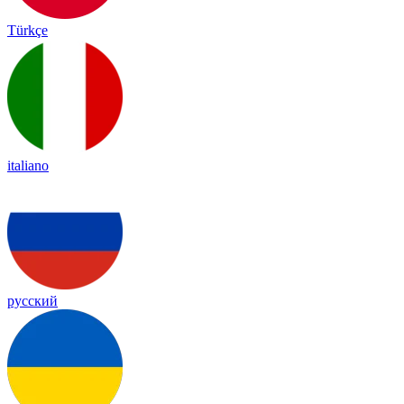
Türkçe
italiano
русский