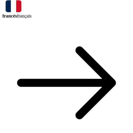
francés
français