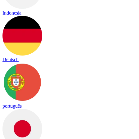
Indonesia
Deutsch
português