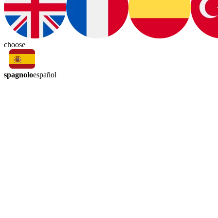
choose
spagnolo
español