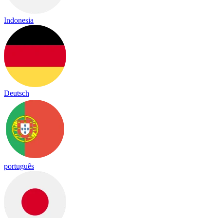
Indonesia
Deutsch
português