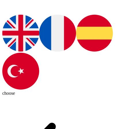
choose