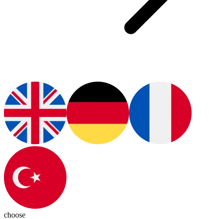
choose