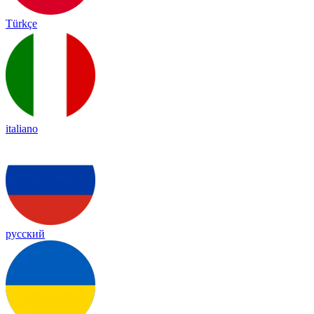
Türkçe
italiano
русский