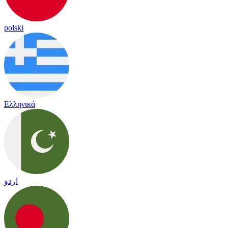
polski
Ελληνικά
اردو