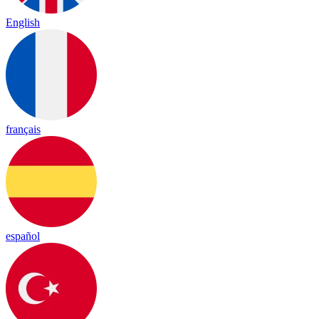
English
français
español