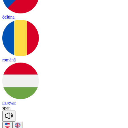
čeština
română
magyar
span