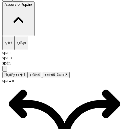
/spæn/
or /spān/
শব্দাংশ
ধ্বনিমূল
span
spæn
spān
বিভ্রান্তিকর শব্দ
1
ছন্দমিল
4
কাছাকাছি উচ্চারণ
3
spawn