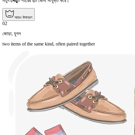
নতুন
সেতু
টি শহরের দুটি জেলা সংযুক্ত করে।
আরও উদাহরণ
02
জোড়া
,
যুগল
two items of the same kind, often paired together