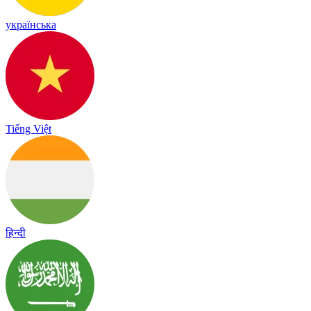
українська
Tiếng Việt
हिन्दी