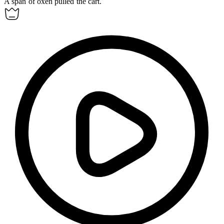
A
span
of oxen pulled the cart.