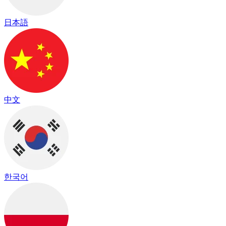
日本語
中文
한국어