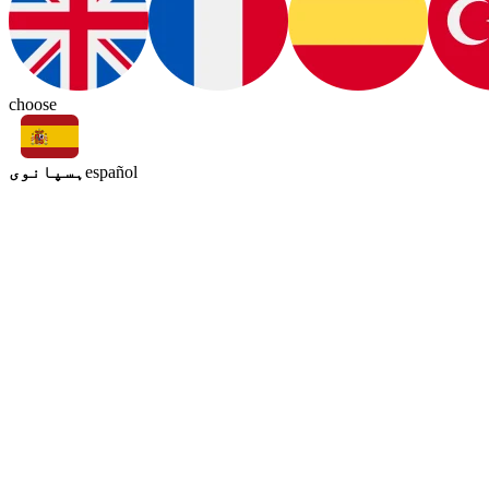
choose
ہسپانوی
español